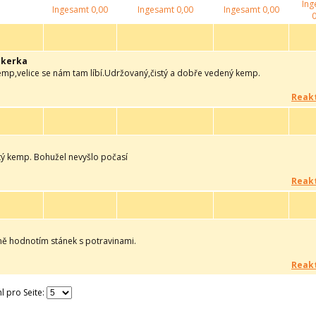
Ing
Ingesamt
0,00
Ingesamt
0,00
Ingesamt
0,00
0
ekerka
kemp,velice se nám tam líbí.Udržovaný,čistý a dobře vedený kemp.
Reakt
stý kemp. Bohužel nevyšlo počasí
Reakt
dně hodnotím stánek s potravinami.
Reakt
l pro Seite: