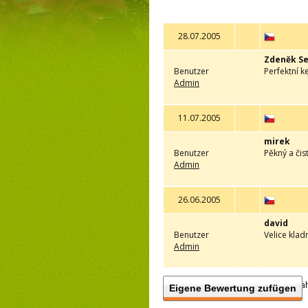
28.07.2005
Zdeněk S
Benutzer
Perfektní 
Admin
11.07.2005
mirek
Benutzer
Pěkný a či
Admin
26.06.2005
david
Benutzer
Velice kla
Admin
Anzah
Eigene Bewertung zufügen