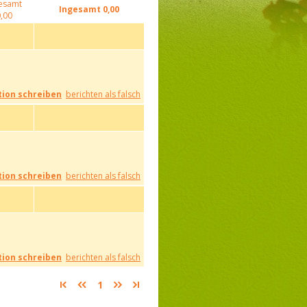
esamt
Ingesamt
0,00
,00
ion schreiben
berichten als falsch
ion schreiben
berichten als falsch
ion schreiben
berichten als falsch
1