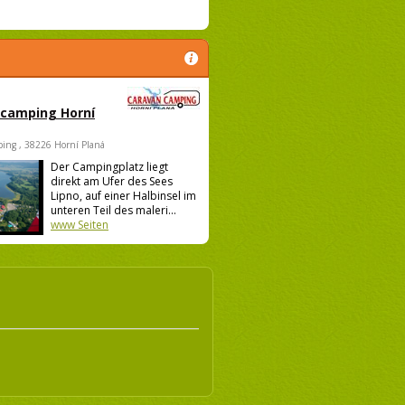
 camping Horní
ing , 38226 Horní Planá
Der Campingplatz liegt
direkt am Ufer des Sees
Lipno, auf einer Halbinsel im
unteren Teil des maleri...
www Seiten