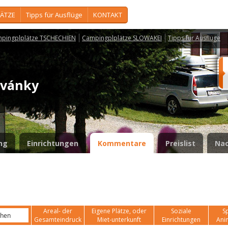
ÄTZE
Tipps für Ausflüge
KONTAKT
pingplplätze TSCHECHIEN
Campingplplätze SLOWAKEI
Tipps für Ausflüge
rvánky
ng
Einrichtungen
Kommentare
Preislist
Nac
Areal- der
Eigene Plätze, oder
Soziale
Sp
Gesamteindruck
Miet-unterkunft
Einrichtungen
Ani