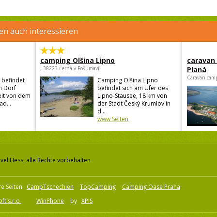
en auch interessieren
camping Olšina Lipno
caravan
, 38223 Černá v Pošumaví
Planá
Caravan camp
 befindet
Camping Olšina Lipno
n Dorf
befindet sich am Ufer des
eit von dem
Lipno-Stausee, 18 km von
ad...
der Stadt Český Krumlov in
d...
www Seiten
vel Hess, alle Rechte vorbehalten
e Seiten:
CampTschechien
TopCamping
Camping Oase Praha
ft s.r.o
WinPhone
by
XPIS