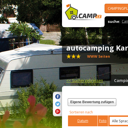
CAMPINGPL
suche:
Cam
autocamping Ka
WWW Seiten
<<
Suchergebnissen
Campi
Eigene Bewertung zufügen
Sortieren nach
Datum
Foto