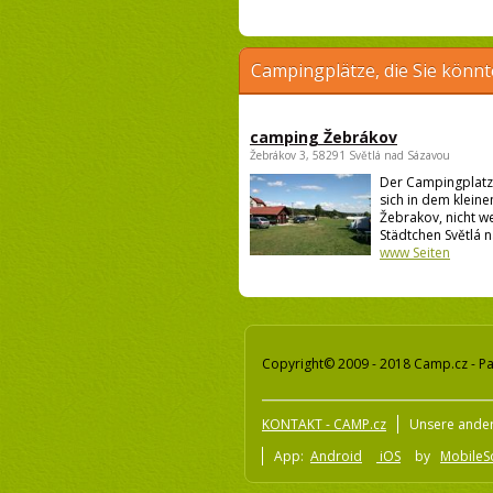
Campingplätze, die Sie könnt
camping Žebrákov
Žebrákov 3, 58291 Světlá nad Sázavou
Der Campingplatz
sich in dem kleine
Žebrakov, nicht w
Städtchen Světlá n
www Seiten
Copyright© 2009 - 2018 Camp.cz - Pa
KONTAKT - CAMP.cz
Unsere ander
App:
Android
iOS
by
MobileSo