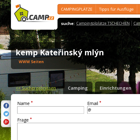
CAMPINGPLÄTZE
Tipps für Ausflüge
suche:
Campingplplätze TSCHECHIEN
Cam
kemp Kateřinský mlýn
WWW Seiten
<<
Suchergebnissen
Camping
Einrichtungen
*
*
Name
Email
*
Frage