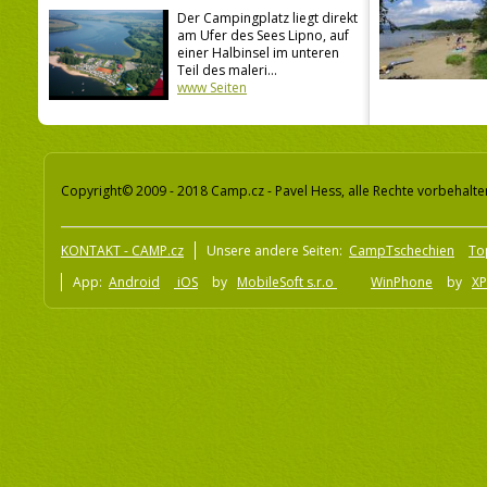
Der Campingplatz liegt direkt
am Ufer des Sees Lipno, auf
einer Halbinsel im unteren
Teil des maleri...
www Seiten
Copyright© 2009 - 2018 Camp.cz - Pavel Hess, alle Rechte vorbehalte
KONTAKT - CAMP.cz
Unsere andere Seiten:
CampTschechien
To
App:
Android
iOS
by
MobileSoft s.r.o
WinPhone
by
XP