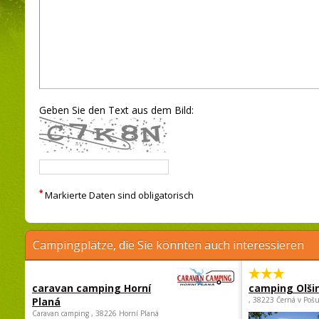
Geben Sie den Text aus dem Bild:
*
Markierte Daten sind obligatorisch
Campingplätze, die Sie könnten auch interessieren
caravan camping Horní
camping Olši
Planá
, 38223 Černá v Poš
Caravan camping , 38226 Horní Planá