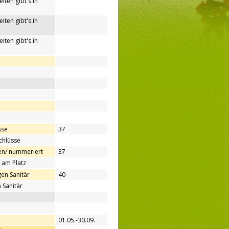
iten gibt's in
iten gibt's in
iten gibt's in
sse
37
chlüsse
en/ nummeriert
37
 am Platz
en Sanitär
40
 Sanitär
01.05.-30.09.