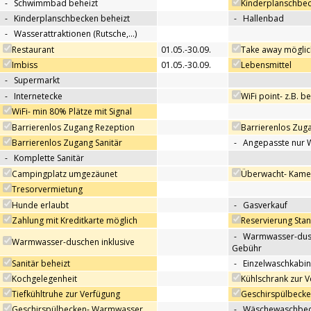
-
Schwimmbad beheizt
Kinderplanschbe
-
Kinderplanschbecken beheizt
-
Hallenbad
-
Wasserattraktionen (Rutsche,…)
Restaurant
01.05.-30.09.
Take away möglic
Imbiss
01.05.-30.09.
Lebensmittel
-
Supermarkt
-
Internetecke
WiFi point- z.B. b
WiFi- min 80% Plätze mit Signal
Barrierenlos Zugang Rezeption
Barrierenlos Zug
Barrierenlos Zugang Sanitär
-
Angepasste nur 
-
Komplette Sanitär
Campingplatz umgezäunet
Überwacht- Kame
Tresorvermietung
Hunde erlaubt
-
Gasverkauf
Zahlung mit Kreditkarte möglich
Reservierung Sta
-
Warmwasser-dus
Warmwasser-duschen inklusive
Gebühr
Sanitär beheizt
-
Einzelwaschkabi
Kochgelegenheit
Kühlschrank zur 
Tiefkühltruhe zur Verfügung
Geschirspülbecke
Geschirspülbecken- Warmwasser
-
Wäschewaschbeck