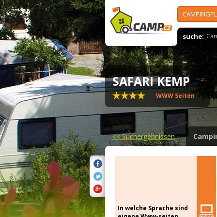
CAMPINGPL
suche:
Cam
SAFARI KEMP
WWW Seiten
<<
Suchergebnissen
Campi
In welche Sprache sind
eigene Www-seiten