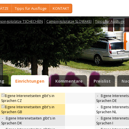
ÄTZE
Tipps für Ausflüge
KONTAKT
pingplplätze TSCHECHIEN
Campingplplätze SLOWAKEI
Tipps für Ausflüge
ng
Einrichtungen
Kommentare
Preislist
Nac
Eigene Interenetseiten gibt's in
-
Eigene Interenetse
Sprachen CZ
Sprachen DE
Eigene Interenetseiten gibt's in
-
Eigene Interenetse
Sprachen GB
Sprachen NL
-
Eigene Interenetseiten gibt's in
-
Eigene Interenetse
Sprachen DK
Sprachen I