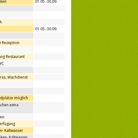
cken
01.05.-30.09.
h
01.05.-30.09.
ei Rezeption
ang Restaurant
WC
ras, Wachdienst
ndplätze möglich
chen extra
nen
Verfügung
n- Kaltwasser
en- Kaltwasser