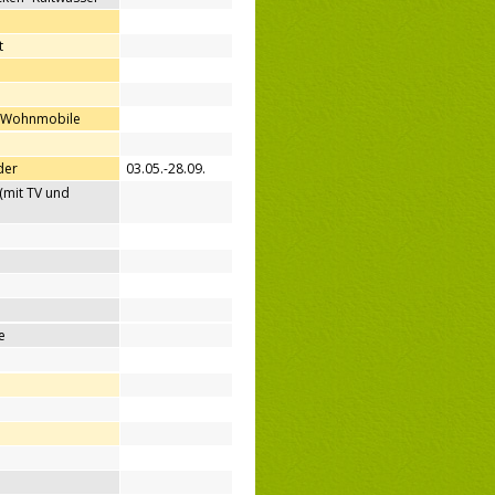
t
ür Wohnmobile
der
03.05.-28.09.
(mit TV und
e