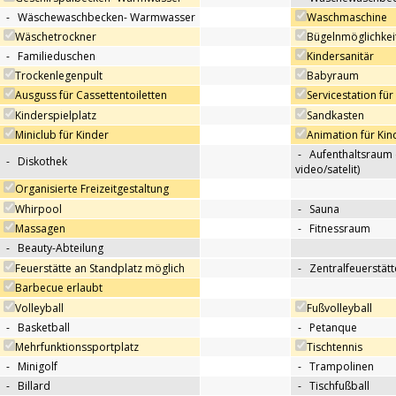
-
Wäschewaschbecken- Warmwasser
Waschmaschine
Wäschetrockner
Bügelnmöglichkei
-
Familieduschen
Kindersanitär
Trockenlegenpult
Babyraum
Ausguss für Cassettentoiletten
Servicestation f
Kinderspielplatz
Sandkasten
Miniclub für Kinder
Animation für Kin
-
Aufenthaltsraum 
-
Diskothek
video/satelit)
Organisierte Freizeitgestaltung
Whirpool
-
Sauna
Massagen
-
Fitnessraum
-
Beauty-Abteilung
Feuerstätte an Standplatz möglich
-
Zentralfeuerstätt
Barbecue erlaubt
Volleyball
Fußvolleyball
-
Basketball
-
Petanque
Mehrfunktionssportplatz
Tischtennis
-
Minigolf
-
Trampolinen
-
Billard
-
Tischfußball