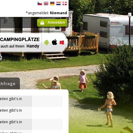
*angemeldet:
Niemand
Anmelden
hfrage
iten gibt's in
iten gibt's in
iten gibt's in