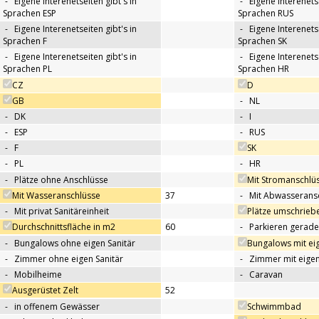
-
Eigene Interenetseiten gibt's in
-
Eigene Interenetse
Sprachen ESP
Sprachen RUS
-
Eigene Interenetseiten gibt's in
-
Eigene Interenetse
Sprachen F
Sprachen SK
-
Eigene Interenetseiten gibt's in
-
Eigene Interenetse
Sprachen PL
Sprachen HR
CZ
D
GB
-
NL
-
DK
-
I
-
ESP
-
RUS
-
F
SK
-
PL
-
HR
-
Plätze ohne Anschlüsse
Mit Stromanschlü
Mit Wasseranschlüsse
37
-
Mit Abwasserans
-
Mit privat Sanitäreinheit
Plätze umschrieb
Durchschnittsfläche in m2
60
-
Parkieren gerade
-
Bungalows ohne eigen Sanitär
Bungalows mit eig
-
Zimmer ohne eigen Sanitär
-
Zimmer mit eigen
-
Mobilheime
-
Caravan
Ausgerüstet Zelt
52
-
in offenem Gewässer
Schwimmbad