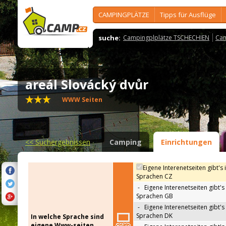
CAMPINGPLÄTZE
Tipps für Ausflüge
suche:
Campingplplätze TSCHECHIEN
Cam
areál Slovácký dvůr
WWW Seiten
<<
Suchergebnissen
Camping
Einrichtungen
Eigene Interenetseiten gibt's 
Sprachen CZ
-
Eigene Interenetseiten gibt's 
Sprachen GB
-
Eigene Interenetseiten gibt's 
Sprachen DK
In welche Sprache sind
eigene Www-seiten