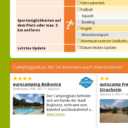
Fahrradverleih
Fußball
-
Squash
Sportmöglichkeiten auf
-
Bowling
dem Platz oder max. 5
Angeln
km entfernt
-
Motorbootsport
Abenteuercentrum (Seilbahn,
Datum letztes Update
Letztes Update
Campingplätze, die Sie könnten auch interessieren
eurocamping Bojkovice
autocamp Fre
Štefánikova 1008, 687 71 Bojkovice
Strachotín
Šakvická 3, 693 01 S
Der Campingplatz befindet
sich am Rande der Stadt
Bojkovice, nicht weit vom
Bahnhof und Busbahnhof u...
www Seiten