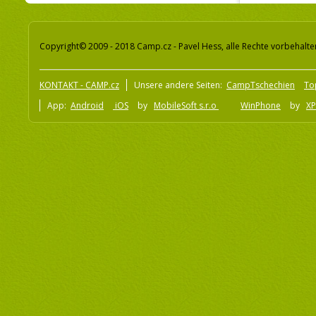
Copyright© 2009 - 2018 Camp.cz - Pavel Hess, alle Rechte vorbehalte
KONTAKT - CAMP.cz
Unsere andere Seiten:
CampTschechien
To
App:
Android
iOS
by
MobileSoft s.r.o
WinPhone
by
XP