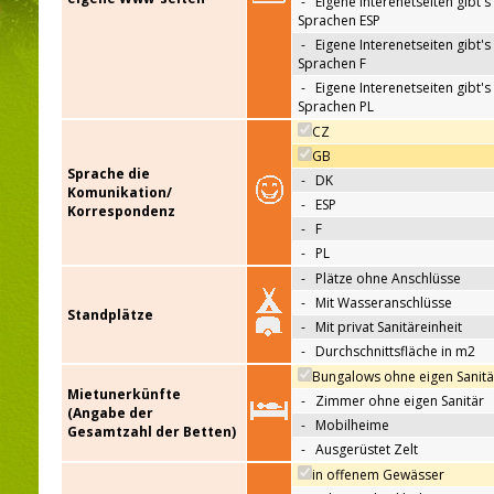
-
Eigene Interenetseiten gibt's 
Sprachen ESP
-
Eigene Interenetseiten gibt's 
Sprachen F
-
Eigene Interenetseiten gibt's 
Sprachen PL
CZ
GB
Sprache die
-
DK
Komunikation/
-
ESP
Korrespondenz
-
F
-
PL
-
Plätze ohne Anschlüsse
-
Mit Wasseranschlüsse
Standplätze
-
Mit privat Sanitäreinheit
-
Durchschnittsfläche in m2
Bungalows ohne eigen Sanitä
Mietunerkünfte
-
Zimmer ohne eigen Sanitär
(Angabe der
-
Mobilheime
Gesamtzahl der Betten)
-
Ausgerüstet Zelt
in offenem Gewässer