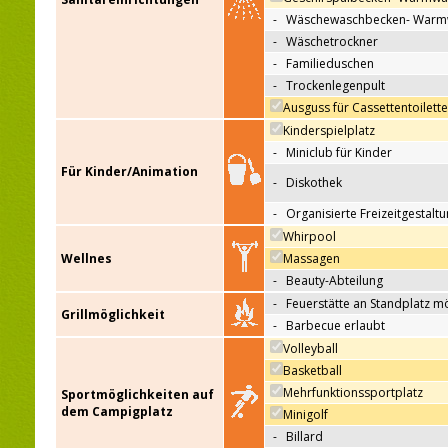
-
Wäschewaschbecken- Warm
-
Wäschetrockner
-
Familieduschen
-
Trockenlegenpult
Ausguss für Cassettentoilett
Kinderspielplatz
-
Miniclub für Kinder
Für Kinder/Animation
-
Diskothek
-
Organisierte Freizeitgestalt
Whirpool
Wellnes
Massagen
-
Beauty-Abteilung
-
Feuerstätte an Standplatz m
Grillmöglichkeit
-
Barbecue erlaubt
Volleyball
Basketball
Mehrfunktionssportplatz
Sportmöglichkeiten auf
dem Campigplatz
Minigolf
-
Billard