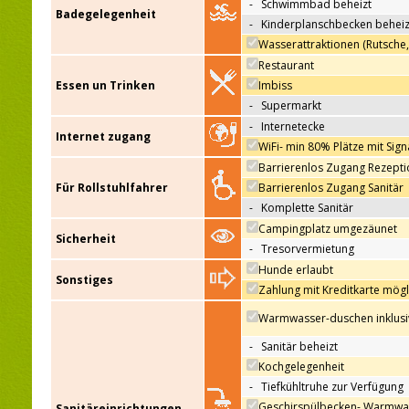
-
Schwimmbad beheizt
Badegelegenheit
-
Kinderplanschbecken beheiz
Wasserattraktionen (Rutsche
Restaurant
Essen un Trinken
Imbiss
-
Supermarkt
-
Internetecke
Internet zugang
WiFi- min 80% Plätze mit Sign
Barrierenlos Zugang Rezepti
Für Rollstuhlfahrer
Barrierenlos Zugang Sanitär
-
Komplette Sanitär
Campingplatz umgezäunet
Sicherheit
-
Tresorvermietung
Hunde erlaubt
Sonstiges
Zahlung mit Kreditkarte mögl
Warmwasser-duschen inklusi
-
Sanitär beheizt
Kochgelegenheit
-
Tiefkühltruhe zur Verfügung
Geschirspülbecken- Warmwa
Sanitäreinrichtungen