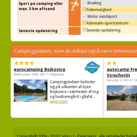
-
Bowling
Sport pa camping eller
max. 5 km aftsand
Fiskemulighed
-
Motor vandsport
Adrenalin-sportcentrum
Seneste opdatering
Seneste opdatering
Campingpladser, som du måske også være interessere
eurocamping Bojkovice
autocamp Fre
Štefánikova 1008, 687 71 Bojkovice
Strachotín
Šakvická 3, 693 01 S
Campingpladsen befinder
sig på udkanten af byen
Bojkovice i nærheden af tog-
og busbanegård i gåafst...
www sider
Copyright© 2009 - 2018 Camp.cz - Pavel Hess, alle rettigheder forbe