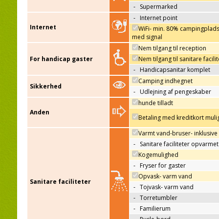
-
Supermarked
-
Internet point
Internet
WiFi- min. 80% campingplad
med signal
Nem tilgang til reception
For handicap gaster
Nem tilgang til sanitare facili
-
Handicapsanitar komplet
Camping indhegnet
Sikkerhed
-
Udlejning af pengeskaber
hunde tilladt
Anden
Betaling med kreditkort muli
Varmt vand-bruser- inklusive
-
Sanitare faciliteter opvarmet
Kogemulighed
-
Fryser for gaster
Opvask- varm vand
Sanitare faciliteter
-
Tojvask- varm vand
-
Torretumbler
-
Familierum