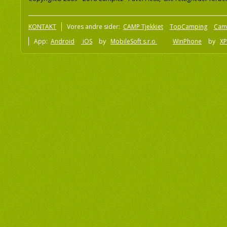
KONTAKT
Vores andre sider:
CAMP Tjekkiet
TopCamping
Cam
App:
Android
iOS
by
MobileSoft s.r.o
WinPhone
by
XP