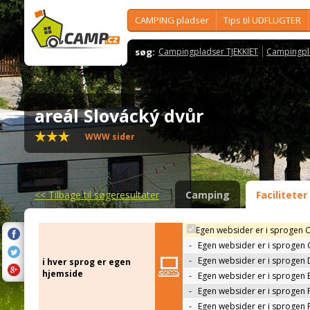
CAMPING pladser
Tips til UDFLUGTER
søg:
Campingpladser TJEKKIET
Campingpl
areál Slovácký dvůr
WWW sider
<<
Tilbage til søgeresultater
Camping
Faciliteter
Egen websider er i sprogen 
-
Egen websider er i sprogen
-
Egen websider er i sprogen 
i hver sprog er egen
hjemside
-
Egen websider er i sprogen 
-
Egen websider er i sprogen 
-
Egen websider er i sprogen 