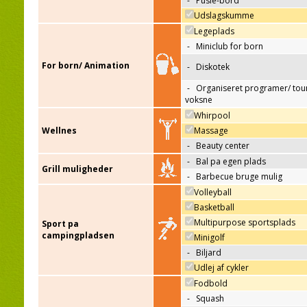
-
Pusle-bord
Udslagskumme
Legeplads
-
Miniclub for born
For born/ Animation
-
Diskotek
-
Organiseret programer/ tour
voksne
Whirpool
Wellnes
Massage
-
Beauty center
-
Bal pa egen plads
Grill muligheder
-
Barbecue bruge mulig
Volleyball
Basketball
Multipurpose sportsplads
Sport pa
campingpladsen
Minigolf
-
Biljard
Udlej af cykler
Fodbold
-
Squash