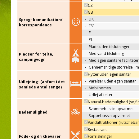
CZ
GB
-
DK
Sprog- komunikation/
korrespondance
-
ESP
-
F
-
PL
-
Plads uden tilslutninger
-
Med vand tilslutning
Pladser for telte,
campingvogn
-
Med egen sanitare faciliteter
-
Gennemsnitlige storrelse i 
Hytter uden egen sanitar
-
Varelser uden egen sanitar
Udlejning- (anfort i det
samlede antal senge)
-
Mobilhomes
-
Udlej af telter
Natural-bademulighed (so,flo
-
Svommebassin opvarmet
Bademulighed
-
Soppebassin opvarmet
Vandattraktioner (rutscheba
Restaurant
Fode- og drikkevarer
Forfriskninger