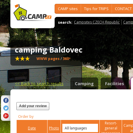
CAMP sites
Tips for TRIPS
CONTACT
search:
Campsites CZECH Republic
Camps
camping Baldovec
WWW pages
/
360º
<<
Back to search results
Camping
Facilities
Add your review
Order by
Resort-
Campi
Date
Photo
general
a