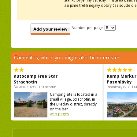
stánku příjemný vstřícný. Hřiště na beac
asi jsme trefili nějaký dobrý čas soudě dle
Number per page:
Add your review
Campsites, which you might also be interested
autocamp Free Star
Kemp Merkur
Strachotín
Pasohlávky
Šakvická 3, 693 01 Strachotín
Pasohlávky ev. č. 11
Camping site is located in a
small village, Strachotín, in
the Břeclav district, directly
on the ban...
web pages