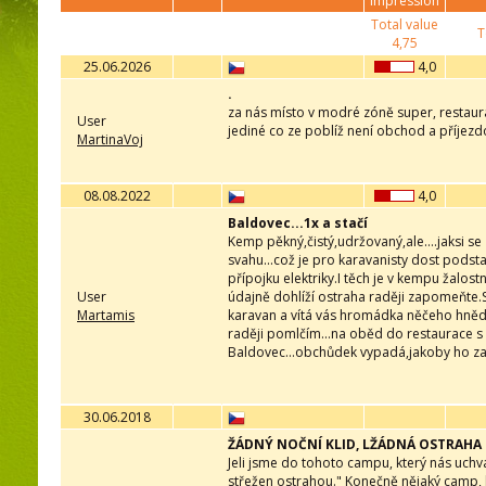
impression
Total value
T
4,75
25.06.2026
4,0
.
za nás místo v modré zóně super, restaur
User
jediné co ze poblíž není obchod a příjezd
MartinaVoj
08.08.2022
4,0
Baldovec...1x a stačí
Kemp pěkný,čistý,udržovaný,ale....jaksi s
svahu...což je pro karavanisty dost pods
přípojku elektriky.I těch je v kempu žalos
User
údajně dohlíží ostraha raději zapomeňte
Martamis
karavan a vítá vás hromádka něčeho hnědéh
raději pomlčím...na oběd do restaurace s
Baldovec...obchůdek vypadá,jakoby ho zavř
30.06.2018
ŽÁDNÝ NOČNÍ KLID, LŽÁDNÁ OSTRAHA
Jeli jsme do tohoto campu, který nás uchv
střežen ostrahou." Konečně nějaký camp, kd