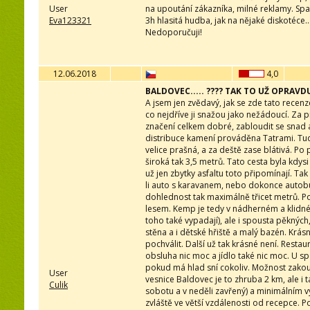
User
na upoutání zákazníka, milné reklamy. S
Eva123321
3h hlasitá hudba, jak na nějaké diskotéce.
Nedoporučuji!
12.06.2018
4,0
BALDOVEC..... ???? TAK TO UŽ OPRAVDU 
A jsem jen zvědavý, jak se zde tato recenze
co nejdříve ji snažou jako nežádoucí. Za 
značení celkem dobré, zabloudit se snad an
distribuce kamení prováděna Tatrami. Tu
velice prašná, a za deště zase blátivá. P
široká tak 3,5 metrů. Tato cesta byla kdysi 
už jen zbytky asfaltu toto připomínají. T
li auto s karavanem, nebo dokonce autobus. 
dohlednost tak maximálně třicet metrů. P
lesem. Kemp je tedy v nádherném a klidné
toho také vypadají), ale i spousta pěkných
stěna a i dětské hřiště a malý bazén. Krás
pochválit. Další už tak krásné není. Resta
obsluha nic moc a jídlo také nic moc. U sp
pokud má hlad sní cokoliv. Možnost zakoup
User
vesnice Baldovec je to zhruba 2 km, ale 
Culik
sobotu a v neděli zavřený) a minimálním 
zvláště ve větší vzdálenosti od recepce.