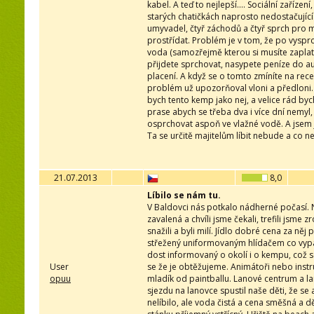
kabel. A teď to nejlepší.... Sociální zaříz
starých chatičkách naprosto nedostačující. 
umyvadel, čtyř záchodů a čtyř sprch pro m
prostřídat. Problém je v tom, že po vysprc
voda (samozřejmě kterou si musíte zaplati
přijdete sprchovat, nasypete peníze do au
placení. A když se o tomto zmíníte na rece
problém už upozorňoval vloni a předloni
bych tento kemp jako nej, a velice rád by
prase abych se třeba dva i více dní nemyl
osprchovat aspoň ve vlažné vodě. A jsem je
Ta se určitě majitelům líbit nebude a co n
21.07.2013
8,0
Líbilo se nám tu.
V Baldovci nás potkalo nádherné počasí. 
zavalená a chvíli jsme čekali, trefili jsme 
snažili a byli milí. Jídlo dobré cena za ně
střežený uniformovaným hlídačem co vypada
dost informovaný o okolí i o kempu, což se
User
se že je obtěžujeme. Animátoři nebo instru
opuu
mladík od paintballu. Lanové centrum a lan
sjezdu na lanovce spustil naše děti, že se
nelíbilo, ale voda čistá a cena směšná a d