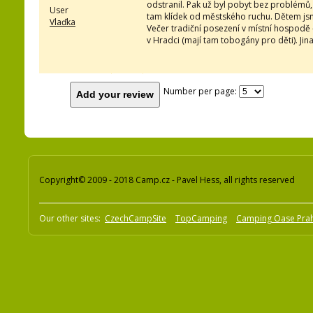
odstranil. Pak už byl pobyt bez problémů,
User
tam klídek od městského ruchu. Dětem jsme 
Vlaďka
Večer tradiční posezení v místní hospodě -
v Hradci (mají tam tobogány pro děti). Jin
Number per page:
Add your review
Copyright© 2009 - 2018 Camp.cz - Pavel Hess, all rights reserved
Our other sites:
CzechCampSite
TopCamping
Camping Oase Pra