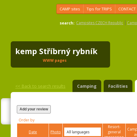
CAMP sites
Tips for TRIPS
CONTACT
search:
Campsites CZECH Republic
Camps
kemp Stříbrný rybník
WWW pages
<<
Back to search results
Camping
Facilities
Add your review
Order by
Resort-
Campi
Date
Photo
general
a