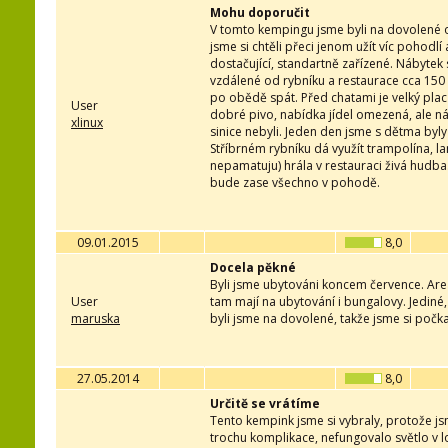
Mohu doporučit
V tomto kempingu jsme byli na dovolené o
jsme si chtěli přeci jenom užít víc pohodl
dostačující, standartně zařízené. Nábytek 
vzdálené od rybníku a restaurace cca 150 
po obědě spát. Před chatami je velký plac n
User
dobré pivo, nabídka jídel omezená, ale nám
xlinux
sinice nebyli. Jeden den jsme s dětma byly
Stříbrném rybníku dá využít trampolína, l
nepamatuju) hrála v restauraci živá hudb
bude zase všechno v pohodě.
09.01.2015
8,0
Docela pěkné
Byli jsme ubytováni koncem července. Are
User
tam mají na ubytování i bungalovy. Jediné,
maruska
byli jsme na dovolené, takže jsme si počkal
27.05.2014
8,0
Určitě se vrátíme
Tento kempink jsme si vybraly, protože js
trochu komplikace, nefungovalo světlo v l