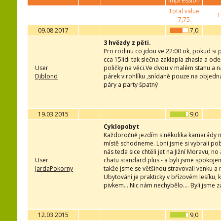
impression
Total value
T
7,75
09.08.2017
7,0
3 hvězdy z pěti.
Pro rodinu co jdou ve 22:00 ok, pokud si 
cca 15lidi tak slečna zaklapla zhasla a o
User
poličky na věci.Ve dvou v malém stanu a na
Djblond
párek v rohlíku ,snídaně pouze na objed
páry a party špatný
19.03.2015
9,0
Cyklopobyt
Každoročně jezdím s několika kamarády na
místě schodneme. Loni jsme si vybrali poby
nás teda sice chtěli jet na Jižní Moravu, n
User
chatu standard plus - a byli jsme spokojen
JardaPokorny
takže jsme se většinou stravovali venku a 
Ubytování je prakticky v břízovém lesíku, 
pivkem... Nic nám nechybělo.... Byli jsme
12.03.2015
9,0