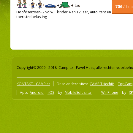
706
/ 1 d
Hoofdseizoen- 2 volw.+ kinder 4 en 12 jaar, auto, tent en
toeristenbelasting
Copyright© 2009 - 2018 Camp.cz - Pavel Hess, alle rechten voorbeh
KONTAKT - CAMP.cz
Onze andere sites:
CAMP Tsjechië
TopCam
App:
Android
iOS
by
MobileSoft s.r.o
WinPhone
by
XP