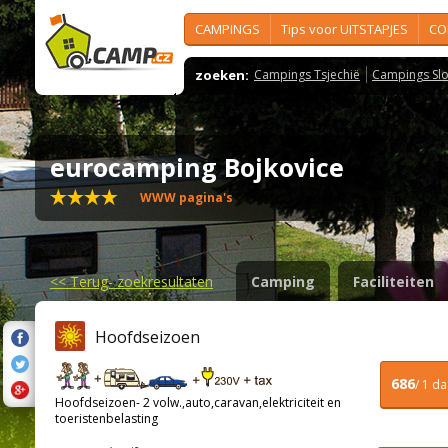
CAMPINGS
Tips voor UITSTAPJES
CO
zoeken:
Campings Tsjechië
Campings Slo
eurocamping Bojkovice
WWW pagina's
<<
Terug- zoekresultaten
Camping
Faciliteiten
Hoofdseizoen
686
/ 1 d
Hoofdseizoen- 2 volw.,auto,caravan,elektriciteit en
toeristenbelasting