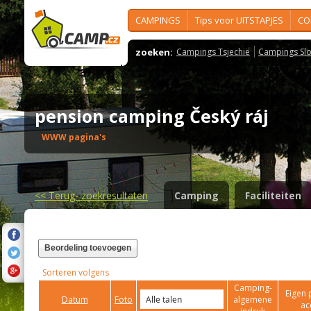
CAMPINGS
Tips voor UITSTAPJES
CO
zoeken:
Campings Tsjechië
Campings Slo
pension camping Český ráj
WWW pagina's
<<
Terug- zoekresultaten
Camping
Faciliteiten
Beordeling toevoegen
Sorteren volgens
Camping-
Eigen 
Datum
Foto
algemene
ac