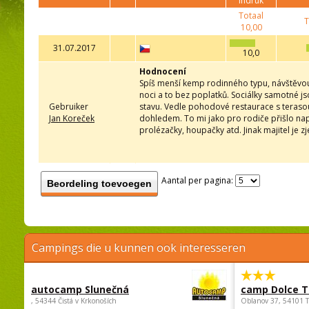
indruk
Totaal
T
10,00
31.07.2017
10,0
Hodnocení
Spíš menší kemp rodinného typu, návštěvou
noci a to bez poplatků. Sociálky samotné js
Gebruiker
stavu. Vedle pohodové restaurace s teraso
Jan Koreček
dohledem. To mi jako pro rodiče přišlo nap
prolézačky, houpačky atd. Jinak majitel je zj
Aantal per pagina:
Beordeling toevoegen
Campings die u kunnen ook interesseren
autocamp Slunečná
camp Dolce T
, 54344 Čistá v Krkonoších
Oblanov 37, 54101 