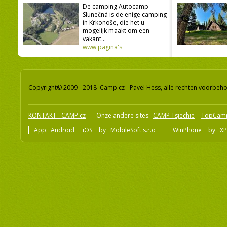
De camping Autocamp
Slunečná is de enige camping
in Krkonoše, die het u
mogelijk maakt om een
vakant...
www pagina's
Copyright© 2009 - 2018 Camp.cz - Pavel Hess, alle rechten voorbeh
KONTAKT - CAMP.cz
Onze andere sites:
CAMP Tsjechië
TopCam
App:
Android
iOS
by
MobileSoft s.r.o
WinPhone
by
XP