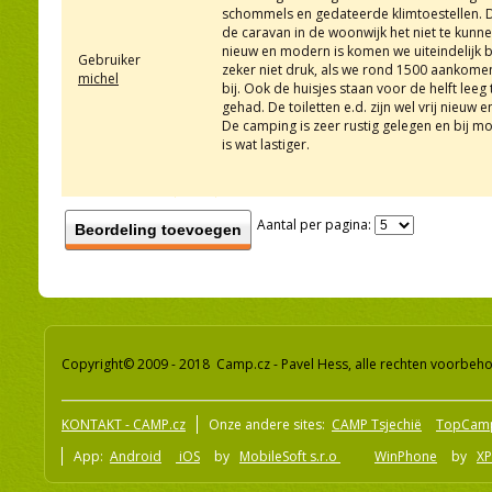
schommels en gedateerde klimtoestellen. De
de caravan in de woonwijk het niet te kunn
nieuw en modern is komen we uiteindelijk b
Gebruiker
zeker niet druk, als we rond 1500 aankomen 
michel
bij. Ook de huisjes staan voor de helft leeg 
gehad. De toiletten e.d. zijn wel vrij nie
De camping is zeer rustig gelegen en bij mo
is wat lastiger.
Aantal per pagina:
Beordeling toevoegen
Copyright© 2009 - 2018 Camp.cz - Pavel Hess, alle rechten voorbeh
KONTAKT - CAMP.cz
Onze andere sites:
CAMP Tsjechië
TopCam
App:
Android
iOS
by
MobileSoft s.r.o
WinPhone
by
XP