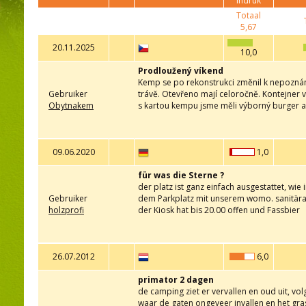
indruk
Totaal
5,67
20.11.2025
10,0
Prodloužený víkend
Kemp se po rekonstrukci změnil k nepoznání
Gebruiker
trávě. Otevřeno mají celoročně. Kontejner 
Obytnakem
s kartou kempu jsme měli výborný burger a už
09.06.2020
1,0
für was die Sterne ?
der platz ist ganz einfach ausgestattet, wi
Gebruiker
dem Parkplatz mit unserem womo. sanitäranl
holzprofi
der Kiosk hat bis 20.00 offen und Fassbier
26.07.2012
6,0
primator 2 dagen
de camping ziet er vervallen en oud uit, vo
waar de gaten ongeveer invallen en het gra