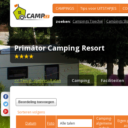
CAMPINGS
Tips voor UITSTAPJES
CO
zoeken:
Campings Tsjechië
Campings Slo
Primátor Camping Resort
<<
Terug- zoekresultaten
Camping
Faciliteiten
Beordeling toevoegen
Sorteren volgens
Camping-
Eigen 
Datum
Foto
algemene
ac