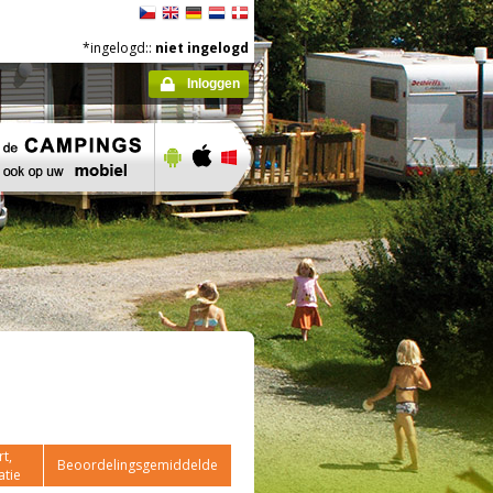
*ingelogd::
niet ingelogd
Inloggen
t,
Beoordelingsgemiddelde
atie