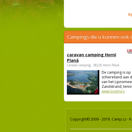
Bi
Campings die u kunnen ook 
caravan camping Horní
Planá
Caravan camping , 38226 Horní Planá
De camping is op
schiereiland aan 
van het Lipnomeer
Zandstrand, tennis
www pagina's
Copyright© 2009 - 2018 Camp.cz - P