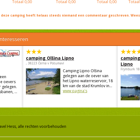
Totaal
0,00
Totaal
0,00
Totaal
0,00
Totaal
j deze camping heeft helaas steeds niemand een commentaar geschreven. Wees 
interesseren
camping Olšina Lipno
camping
, 38223 Černá v Pošumaví
Lipno
Frymburk 18
Camping Lipno Olšina
gelegen aan de oever van
 een
het Lipno waterreservoir, 18
de oevers
km van de stad Krumlov in...
 gelegen.
www pagina's
banen, ...
avel Hess, alle rechten voorbehouden