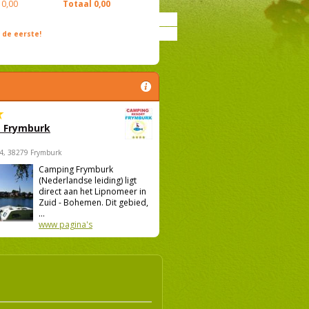
0,00
Totaal
0,00
de eerste!
 Frymburk
4, 38279 Frymburk
Camping Frymburk
(Nederlandse leiding) ligt
direct aan het Lipnomeer in
Zuid - Bohemen. Dit gebied,
...
www pagina's