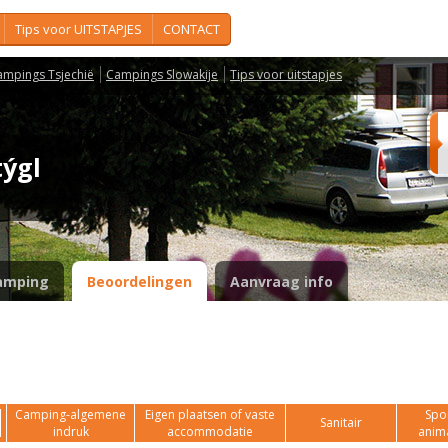
Tips voor UITSTAPJES
CONTACT
ampings Tsjechië
Campings Slowakije
Tips voor uitstapjes
týgl
amping
Beoordelingen
Aanvraag info
Camping-algemene
Eigen plaatsen of vaste
Spor
Sanitair
indruk
accommodatie
anim