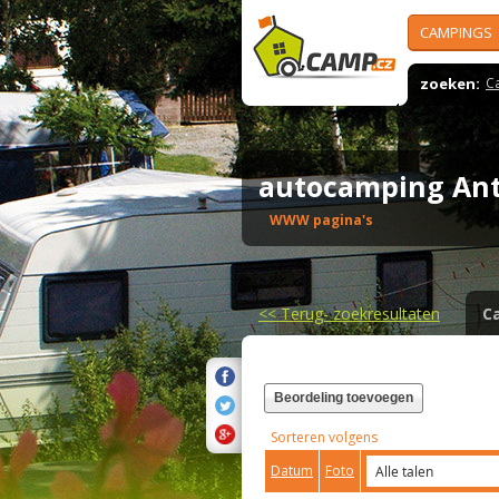
CAMPINGS
zoeken:
C
autocamping An
WWW pagina's
<<
Terug- zoekresultaten
C
Beordeling toevoegen
Sorteren volgens
Datum
Foto