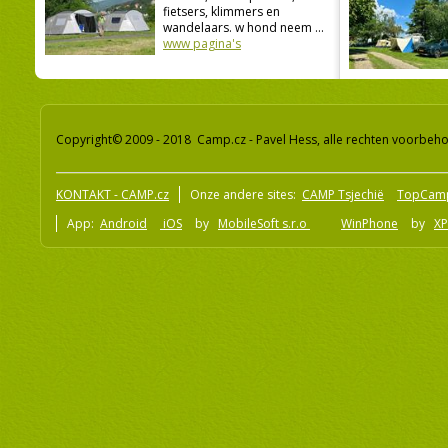
fietsers, klimmers en
wandelaars. w hond neem ...
www pagina's
Copyright© 2009 - 2018 Camp.cz - Pavel Hess, alle rechten voorbeh
KONTAKT - CAMP.cz
Onze andere sites:
CAMP Tsjechië
TopCam
App:
Android
iOS
by
MobileSoft s.r.o
WinPhone
by
XP