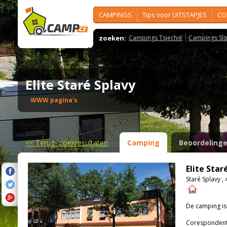
CAMPINGS
Tips voor UITSTAPJES
CO
zoeken:
Campings Tsjechië
Campings Slo
Elite Staré Splavy
WWW pagina's
<<
Terug- zoekresultaten
Camping
Beoordeling
Elite Star
Staré Splavy ,
De camping i
Corespondenti