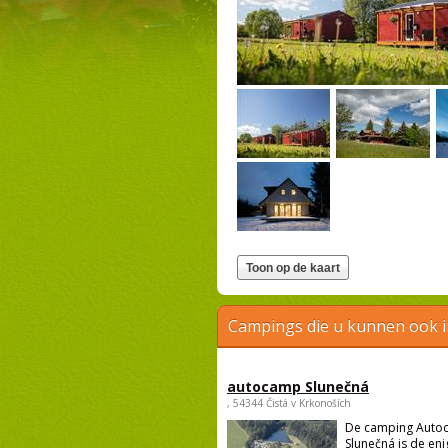
Campings die u kunnen ook 
autocamp Slunečná
, 54344 Čistá v Krkonoších
De camping Auto
Slunečná is de en