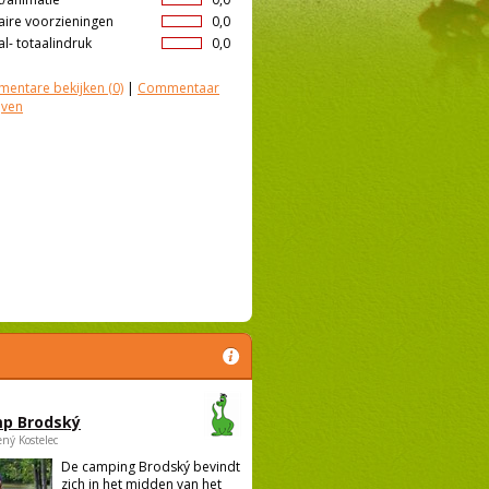
aire voorzieningen
0,0
l- totaalindruk
0,0
entare bekijken
(0)
|
Commentaar
jven
p Brodský
ený Kostelec
De camping Brodský bevindt
zich in het midden van het