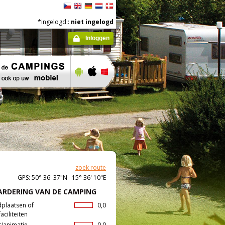
*ingelogd::
niet ingelogd
Inloggen
zoek route
GPS: 50° 36' 37"N 15° 36' 10"E
RDERING VAN DE CAMPING
dplaatsen of
0,0
aciliteiten
t/animatie
0,0