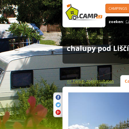
CAMPINGS
zoeken:
C
chalupy pod Liš
<<
Terug- zoekresultaten
C