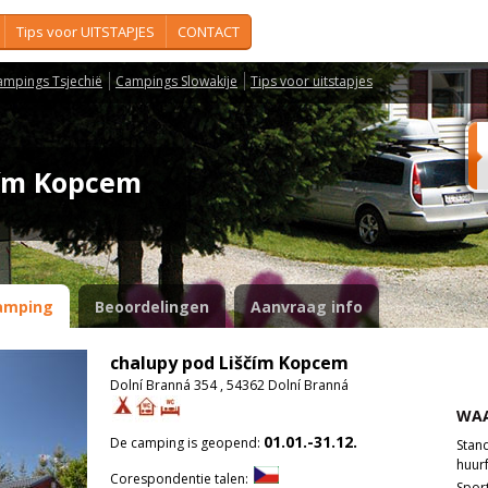
Tips voor UITSTAPJES
CONTACT
ampings Tsjechië
Campings Slowakije
Tips voor uitstapjes
čím Kopcem
amping
Beoordelingen
Aanvraag info
chalupy pod Liščím Kopcem
Dolní Branná 354 , 54362 Dolní Branná
WAA
01.01.-31.12.
De camping is geopend:
Stan
huurf
Corespondentie talen:
Spor