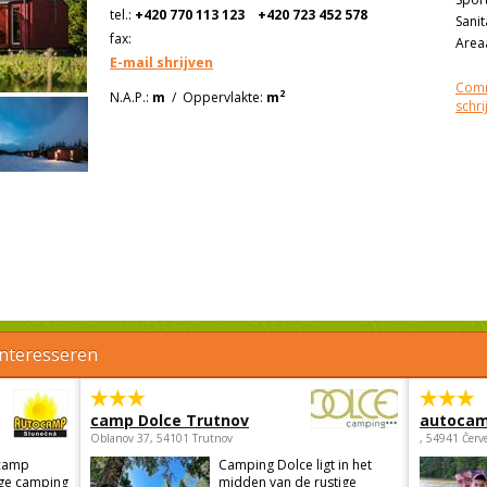
tel.:
+420 770 113 123
+420 723 452 578
Sanit
fax:
Areaa
E-mail shrijven
Comm
2
N.A.P.:
m
/
Oppervlakte:
m
schri
interesseren
camp Dolce Trutnov
autocam
Oblanov 37, 54101 Trutnov
, 54941 Červ
camp
Camping Dolce ligt in het
ige camping
midden van de rustige