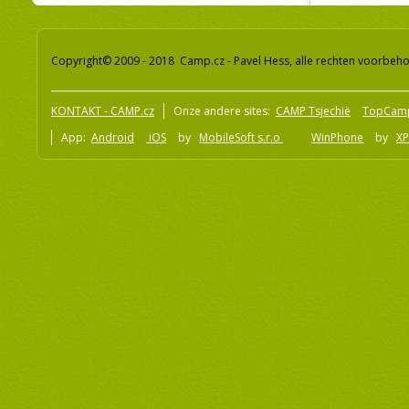
Copyright© 2009 - 2018 Camp.cz - Pavel Hess, alle rechten voorbeh
KONTAKT - CAMP.cz
Onze andere sites:
CAMP Tsjechië
TopCam
App:
Android
iOS
by
MobileSoft s.r.o
WinPhone
by
XP