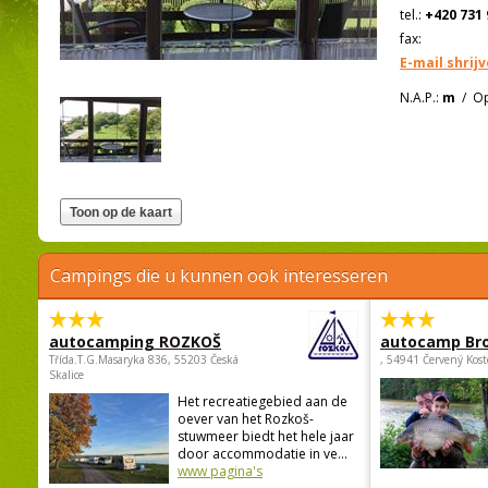
tel.:
+420 731 
fax:
E-mail shrij
N.A.P.:
m
/
Op
Campings die u kunnen ook interesseren
autocamping ROZKOŠ
autocamp Br
Třída.T.G.Masaryka 836, 55203 Česká
, 54941 Červený Kost
Skalice
Het recreatiegebied aan de
oever van het Rozkoš-
stuwmeer biedt het hele jaar
door accommodatie in ve...
www pagina's