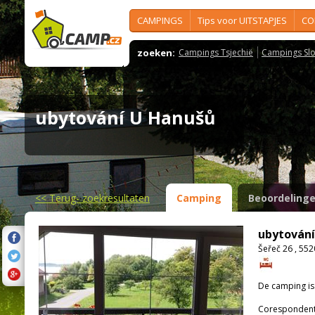
CAMPINGS
Tips voor UITSTAPJES
CO
zoeken:
Campings Tsjechië
Campings Slo
ubytování U Hanušů
<<
Terug- zoekresultaten
Camping
Beoordeling
ubytování
Šeřeč 26 , 552
De camping i
Corespondenti