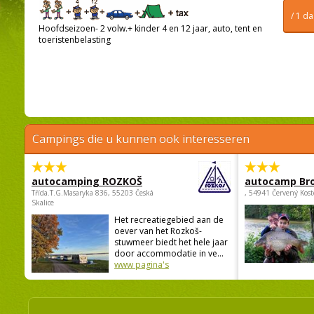
/ 1 d
Hoofdseizoen- 2 volw.+ kinder 4 en 12 jaar, auto, tent en
toeristenbelasting
Campings die u kunnen ook interesseren
autocamping ROZKOŠ
autocamp Br
Třída.T.G.Masaryka 836, 55203 Česká
, 54941 Červený Kost
Skalice
Het recreatiegebied aan de
oever van het Rozkoš-
stuwmeer biedt het hele jaar
door accommodatie in ve...
www pagina's