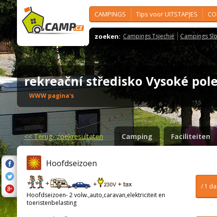
CAMPINGS
Tips voor UITSTAPJES
CO
zoeken:
Campings Tsjechië
Campings Slo
rekreační středisko Vysoké po
WWW pagina's
<<
Terug- zoekresultaten
Camping
Faciliteiten
Hoofdseizoen
/ 1 d
Hoofdseizoen- 2 volw.,auto,caravan,elektriciteit en
toeristenbelasting