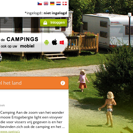
*ingelogd::
niet ingelogd
Inloggen
el het land
Osek
Camping Aan de zoom van het wonder
mooie Ertsgebergte light een visvyver
die voor vissers vrij gegeven is en her
bevinden zich ook de camping en het ...
www pagina's