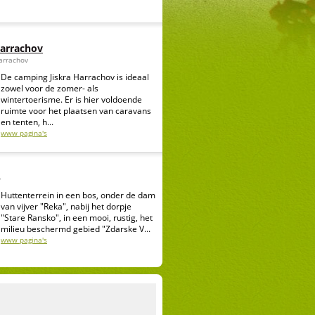
Harrachov
arrachov
De camping Jiskra Harrachov is ideaal
zowel voor de zomer- als
wintertoerisme. Er is hier voldoende
ruimte voor het plaatsen van caravans
en tenten, h...
www pagina's
o
Huttenterrein in een bos, onder de dam
van vijver "Reka", nabij het dorpje
"Stare Ransko", in een mooi, rustig, het
milieu beschermd gebied "Zdarske V...
www pagina's