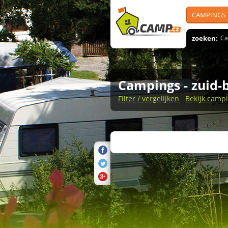
CAMPINGS
zoeken:
Ca
Campings
- zuid
Filter / vergelijken
Bekijk campi