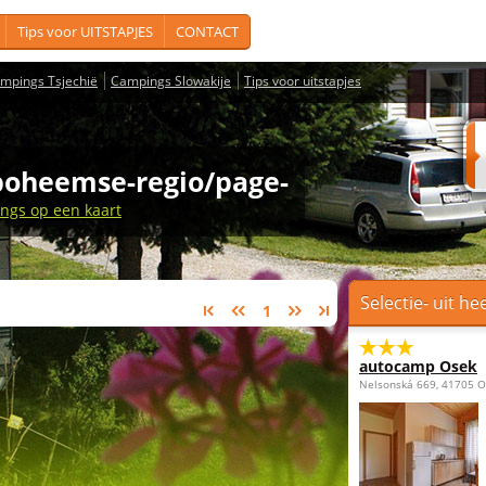
Tips voor UITSTAPJES
CONTACT
mpings Tsjechië
Campings Slowakije
Tips voor uitstapjes
-boheemse-regio/page-
ngs op een kaart
Selectie- uit he
1
autocamp Osek
Nelsonská 669, 41705 