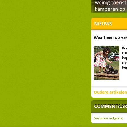
NIEUWS
Waarheen op vak
Ku
u 
hap
ca
Re
Oudere artikelen
COMMENTAAR
Sorteren volgens: