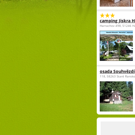
camping Jiskra 
Harrachov 498, 51246 H
osada Souhvězdí
118, 58263 Staré Ransk