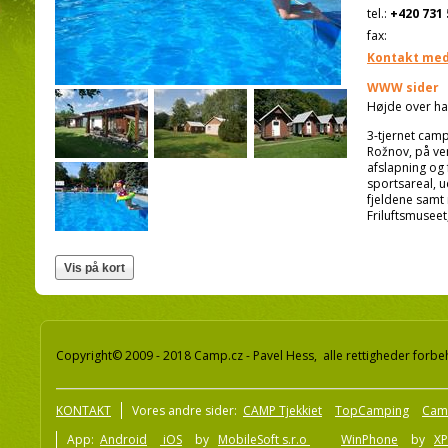
tel.:
+420 731 
fax:
Kontakt med
WWW sider
Højde over ha
3-tjernet camp
Rožnov, på ven
afslapning og 
sportsareal, u
fjeldene samt 
Friluftsmuseet,
Copyright© 2009 - 2018 Camp.cz - Pavel Hess, alle rettigheder forbe
KONTAKT
Vores andre sider:
CAMP Tjekkiet
TopCamping
Cam
App:
Android
iOS
by
MobileSoft s.r.o
WinPhone
by
XP