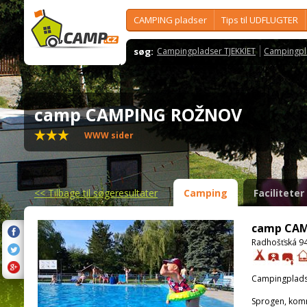
CAMPING pladser
Tips til UDFLUGTER
søg:
Campingpladser TJEKKIET
Campingpl
camp CAMPING ROŽNOV
WWW sider
<<
Tilbage til søgeresultater
Camping
Faciliteter
camp CA
Radhošťská 9
Campingplads
Sprogen, kom