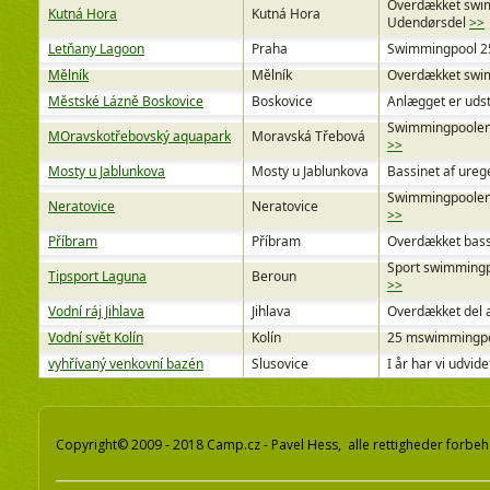
Overdækket swim
Kutná Hora
Kutná Hora
Udendørsdel
>>
Letňany Lagoon
Praha
Swimmingpool 25 
Mělník
Mělník
Overdækket swimm
Městské Lázně Boskovice
Boskovice
Anlægget er uds
Swimmingpoolen 
MOravskotřebovský aquapark
Moravská Třebová
>>
Mosty u Jablunkova
Mosty u Jablunkova
Bassinet af ureg
Swimmingpoolen 
Neratovice
Neratovice
>>
Příbram
Příbram
Overdækket bassi
Sport swimmingp
Tipsport Laguna
Beroun
>>
Vodní ráj Jihlava
Jihlava
Overdækket del a
Vodní svět Kolín
Kolín
25 mswimmingpool
vyhřívaný venkovní bazén
Slusovice
I år har vi udvid
Copyright© 2009 - 2018 Camp.cz - Pavel Hess, alle rettigheder forbeh