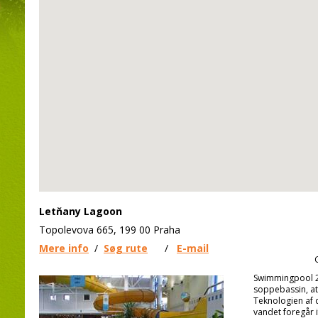
Letňany Lagoon
Topolevova 665, 199 00 Praha
Mere info
/
Søg rute
/
E-mail
Swimmingpool 2
soppebassin, at
Teknologien af 
vandet foregår