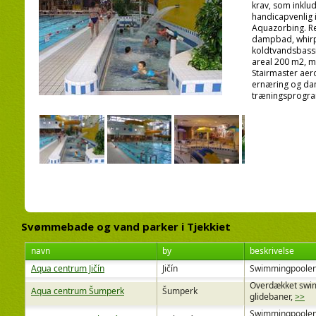
krav, som inklu
handicapvenlig i
Aquazorbing. Re
dampbad, whirp
koldtvandsbassi
areal 200 m2, 
Stairmaster aero
ernæring og dan
træningsprogr
Svømmebade og vand parker i Tjekkiet
navn
by
beskrivelse
Aqua centrum Jičín
Jičín
Swimmingpoolen (
Overdækket swim
Aqua centrum Šumperk
Šumperk
glidebaner,
>>
Swimmingpoolen 