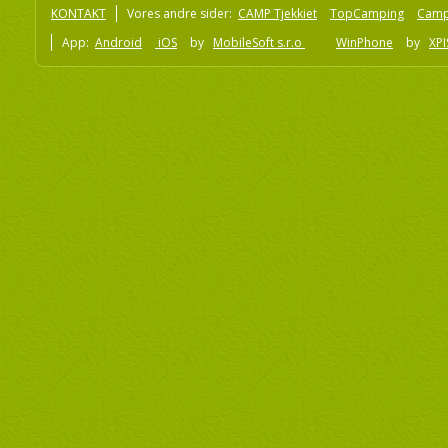
KONTAKT
Vores andre sider:
CAMP Tjekkiet
TopCamping
Camp
App:
Android
iOS
by
MobileSoft s.r.o
WinPhone
by
XPI