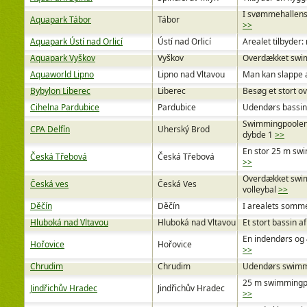
I svømmehallens
Aquapark Tábor
Tábor
>>
Aquapark Ústí nad Orlicí
Ústí nad Orlicí
Arealet tilbyder
Aquapark Vyškov
Vyškov
Overdækket swim
Aquaworld Lipno
Lipno nad Vltavou
Man kan slappe a
Bybylon Liberec
Liberec
Besøg et stort ov
Cihelna Pardubice
Pardubice
Udendørs bassine
Swimmingpoolen 
CPA Delfín
Uherský Brod
dybde 1
>>
En stor 25 m sw
Česká Třebová
Česká Třebová
>>
Overdækket swim
Česká ves
Česká Ves
volleybal
>>
Děčín
Děčín
I arealets somme
Hluboká nad Vltavou
Hluboká nad Vltavou
Et stort bassin 
En indendørs og
Hořovice
Hořovice
>>
Chrudim
Chrudim
Udendørs swimmi
25 m swimmingpo
Jindřichův Hradec
Jindřichův Hradec
>>