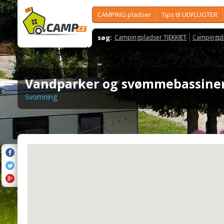
CAMPING pladser
Tips til UDFLUGTER
søg:
Campingpladser TJEKKIET
Campingpl
Vandparker og svømmebassine
Svomning