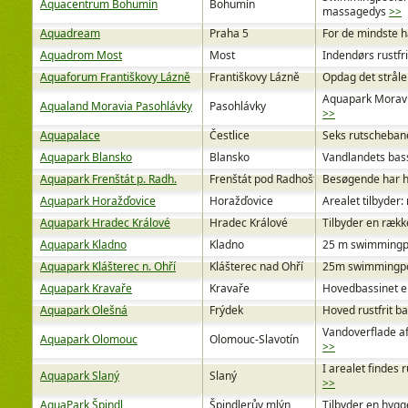
Aquacentrum Bohumín
Bohumín
massagedys
>>
Aquadream
Praha 5
For de mindste 
Aquadrom Most
Most
Indendørs rustfr
Aquaforum Františkovy Lázně
Františkovy Lázně
Opdag det stråle
Aquapark Moravi
Aqualand Moravia Pasohlávky
Pasohlávky
>>
Aquapalace
Čestlice
Seks rutschebane
Aquapark Blansko
Blansko
Vandlandets bass
Aquapark Frenštát p. Radh.
Frenštát pod Radhoštěm
Besøgende har h
Aquapark Horažďovice
Horažďovice
Arealet tilbyder
Aquapark Hradec Králové
Hradec Králové
Tilbyder en rækk
Aquapark Kladno
Kladno
25 m swimmingpoo
Aquapark Klášterec n. Ohří
Klášterec nad Ohří
25m swimmingpool
Aquapark Kravaře
Kravaře
Hovedbassinet er
Aquapark Olešná
Frýdek
Hoved rustfrit b
Vandoverflade a
Aquapark Olomouc
Olomouc-Slavotín
>>
I arealet finde
Aquapark Slaný
Slaný
>>
AquaPark Špindl
Špindlerův mlýn
Tilbyder en hygg