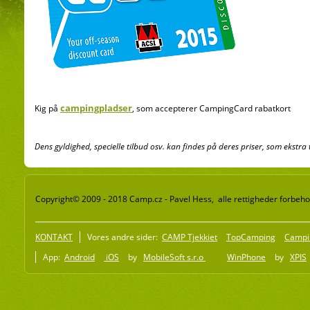
campingpladser
Kig på
, som accepterer CampingCard rabatkort
Dens gyldighed, specielle tilbud osv.
kan
findes på
deres priser
, som
ekstra 
Copyright© 2009 - 2018 Camp.cz - Pavel Hess, alle rettigheder forbeho
KONTAKT
Vores andre sider:
CAMP Tjekkiet
TopCamping
Campi
App:
Android
iOS
by
MobileSoft s.r.o
WinPhone
by
XPIS