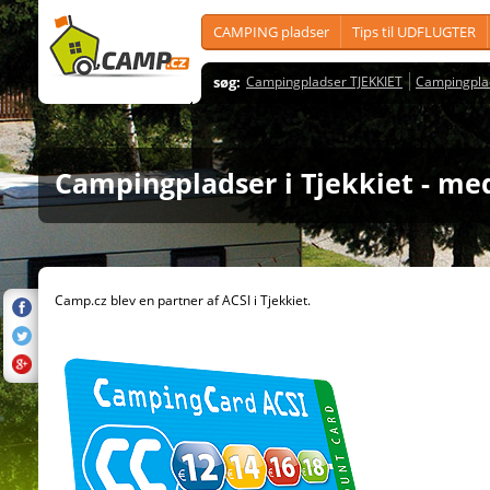
CAMPING pladser
Tips til UDFLUGTER
søg:
Campingpladser TJEKKIET
Campingpla
Campingpladser i Tjekkiet - m
Camp.cz blev en partner af ACSI i Tjekkiet.