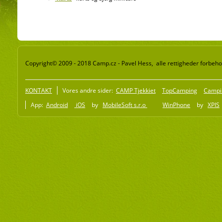
Copyright© 2009 - 2018 Camp.cz - Pavel Hess, alle rettigheder forbeho
KONTAKT
Vores andre sider:
CAMP Tjekkiet
TopCamping
Campi
App:
Android
iOS
by
MobileSoft s.r.o
WinPhone
by
XPIS