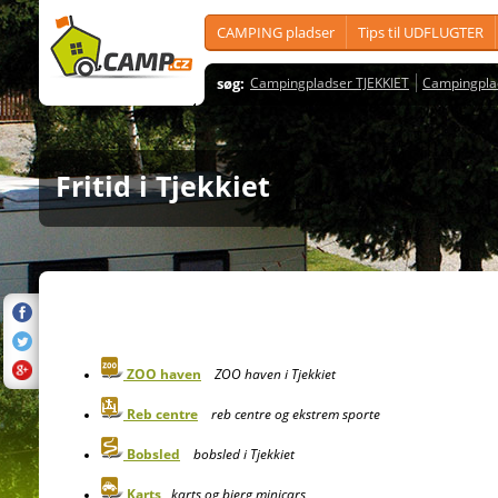
CAMPING pladser
Tips til UDFLUGTER
søg:
Campingpladser TJEKKIET
Campingpla
Fritid i Tjekkiet
ZOO haven
ZOO haven i Tjekkiet
Reb centre
reb centre og ekstrem sporte
Bobsled
bobsled i Tjekkiet
Karts
karts og bjerg minicars