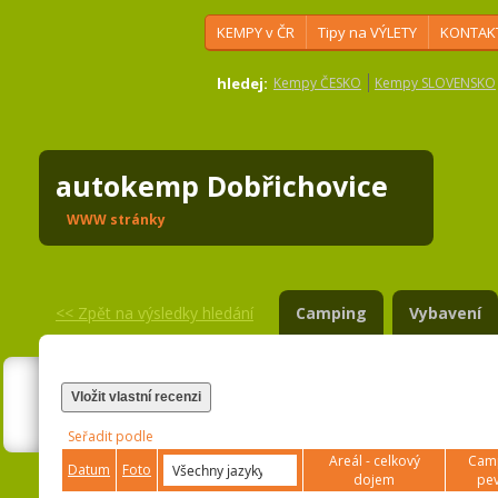
KEMPY v ČR
Tipy na VÝLETY
KONTAK
hledej:
Kempy ČESKO
Kempy SLOVENSKO
autokemp Dobřichovice
WWW stránky
<<
Zpět na výsledky hledání
Camping
Vybavení
Vložit vlastní recenzi
Seřadit podle
Areál - celkový
Camp
Datum
Foto
dojem
pev