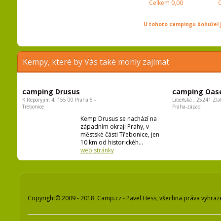
Celkem
0,00
U tohoto campingu bohužel j
Kempy, které by Vás také mohly zajímat
camping Drusus
camping Oas
K Reporyjim 4, 155 00 Praha 5 -
Libeňská , 25241 Zla
Trebonice
Praha-západ
Kemp Drusus se nachází na
západním okraji Prahy, v
městské části Třebonice, jen
10 km od historickéh...
web stránky
Copyright© 2009 - 2018 Camp.cz - Pavel Hess, všechna práva vyhraz