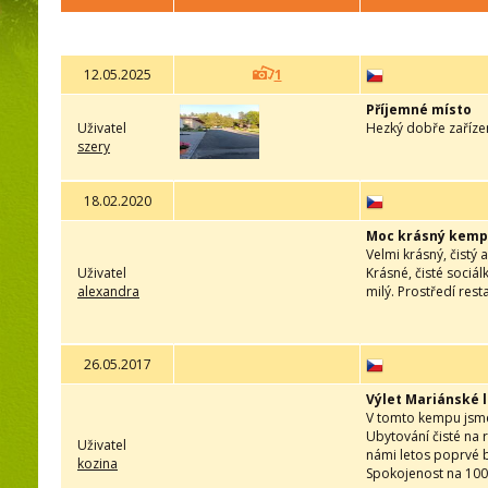
12.05.2025
1
Příjemné místo
Uživatel
Hezký dobře zaříze
szery
18.02.2020
Moc krásný kemp
Velmi krásný, čistý
Uživatel
Krásné, čisté sociá
alexandra
milý. Prostředí rest
26.05.2017
Výlet Mariánské 
V tomto kempu jsme 
Ubytování čisté na 
Uživatel
námi letos poprvé b
kozina
Spokojenost na 10