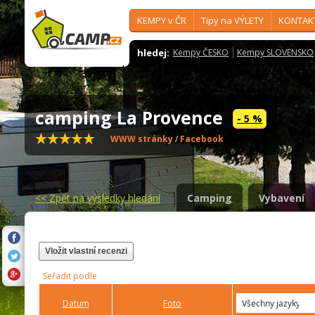
KEMPY v ČR
Tipy na VÝLETY
KONTAK
hledej:
Kempy ČESKO
Kempy SLOVENSKO
camping La Provence
- 5 %
WWW stránky
/
Facebook
<<
Zpět na výsledky hledání
Camping
Vybavení
Vložit vlastní recenzi
Seřadit podle
Datum
Foto