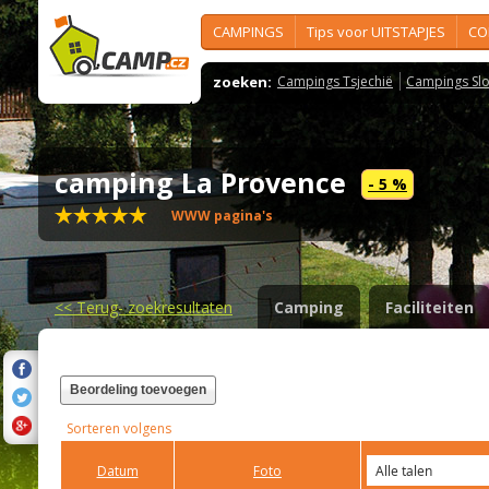
CAMPINGS
Tips voor UITSTAPJES
CO
zoeken:
Campings Tsjechië
Campings Slo
camping La Provence
- 5 %
WWW pagina's
<<
Terug- zoekresultaten
Camping
Faciliteiten
Beordeling toevoegen
Sorteren volgens
Datum
Foto