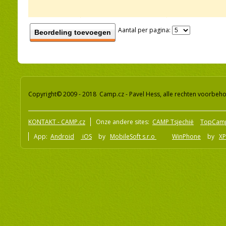
Aantal per pagina:
Beordeling toevoegen
Copyright© 2009 - 2018 Camp.cz - Pavel Hess, alle rechten voorbeh
KONTAKT - CAMP.cz
Onze andere sites:
CAMP Tsjechië
TopCam
App:
Android
iOS
by
MobileSoft s.r.o
WinPhone
by
XP