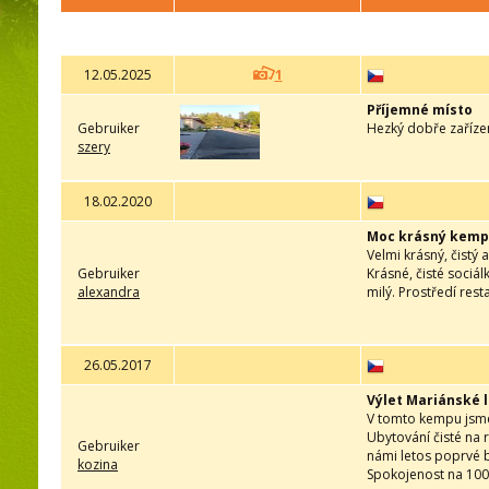
12.05.2025
1
Příjemné místo
Gebruiker
Hezký dobře zaříze
szery
18.02.2020
Moc krásný kemp
Velmi krásný, čistý
Gebruiker
Krásné, čisté sociá
alexandra
milý. Prostředí rest
26.05.2017
Výlet Mariánské 
V tomto kempu jsme 
Ubytování čisté na 
Gebruiker
námi letos poprvé b
kozina
Spokojenost na 10