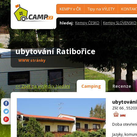
KEMPY v ČR
Tipy na VÝLETY
KONTAK
hledej:
Kempy ČESKO
Kempy SLOVENSKO
ubytování Ratibořice
WWW stránky
<<
Zpět na výsledky hledání
Camping
Recenze
ubytování
Zlíč 66 , 5520
Doba otevření
Jazyky, komun