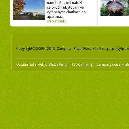
nádrže Rozkoš nabízí
celoroční ubytování ve
vytápěných chatkách a v
apartmá...
web stránky
Copyright© 2009 - 2018 Camp.cz - Pavel Hess, všechna práva vyhraz
Ostatní naše weby:
Bezvakemp
TopCamping
Camping Oase Pra