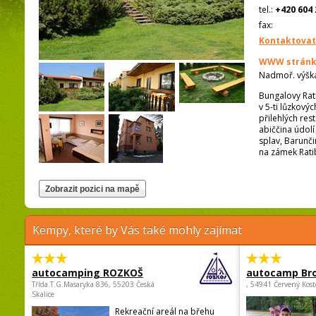
tel.:
+420 604 
fax:
Kontaktovat
WWW stránk
Nadmoř. výšk
Bungalovy Rat
v 5-ti lůzkový
přilehlých res
abiččina údolí
splav, Barunči
na zámek Ratib
Kempy, které by Vás také mohly zajímat
autocamping ROZKOŠ
autocamp Br
Třída.T.G.Masaryka 836, 55203 Česká
, 54941 Červený Kost
Skalice
Rekreační areál na břehu