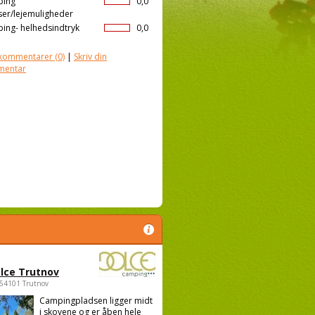
ping
0,0
ser/lejemuligheder
ing- helhedsindtryk
0,0
kommentarer
(0)
|
Skriv din
mentar
lce Trutnov
 54101 Trutnov
Campingpladsen ligger midt
i skovene og er åben hele