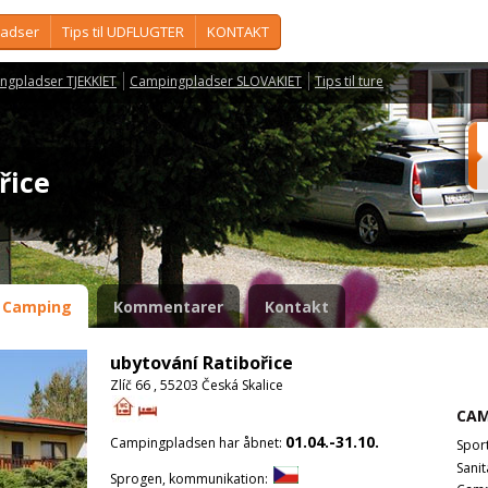
ladser
Tips til UDFLUGTER
KONTAKT
ngpladser TJEKKIET
Campingpladser SLOVAKIET
Tips til ture
ořice
Camping
Kommentarer
Kontakt
ubytování Ratibořice
Zlíč 66 , 55203 Česká Skalice
CAM
01.04.-31.10.
Campingpladsen har åbnet:
Spor
Sanit
Sprogen, kommunikation: