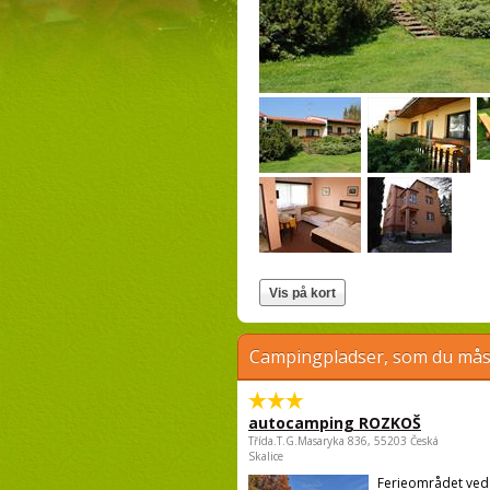
Campingpladser, som du måsk
autocamping ROZKOŠ
Třída.T.G.Masaryka 836, 55203 Česká
Skalice
Ferieområdet ve