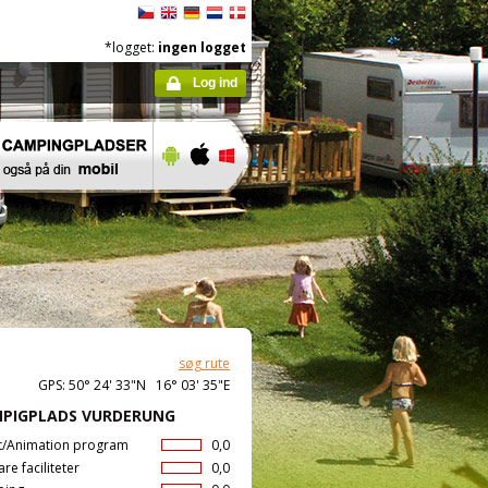
*logget:
ingen logget
Log ind
søg rute
GPS: 50° 24' 33"N 16° 03' 35"E
PIGPLADS VURDERUNG
t/Animation program
0,0
are faciliteter
0,0