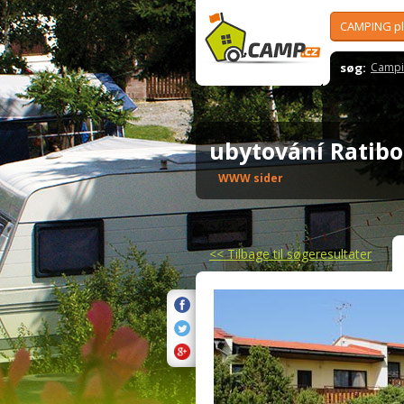
CAMPING p
søg:
Campi
ubytování Ratib
WWW sider
<<
Tilbage til søgeresultater