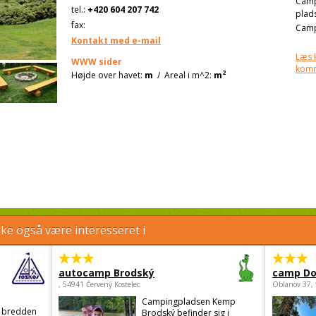
Cam
tel.:
+420 604 207 742
plad
fax:
Camp
Kontakt med e-mail
Læs 
WWW sider
kom
2
Højde over havet:
m
/
Areal i m^2:
m
e også være interesseret i
autocamp Brodský
camp Do
, 54941 Červený Kostelec
Oblanov 37,
Campingpladsen Kemp
d bredden
Brodský befinder sig i