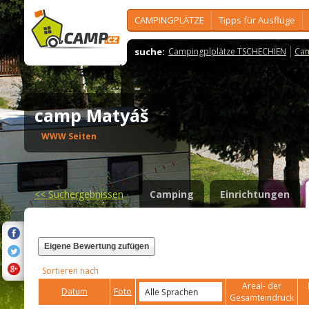
CAMPINGPLÄTZE
Tipps für Ausflüge
suche:
Campingplplätze TSCHECHIEN
Cam
camp Matyáš
WWW Seiten
<<
Suchergebnissen
Camping
Einrichtungen
Eigene Bewertung zufügen
Sortieren nach
Areal- der
Datum
Foto
Gesamteindruck