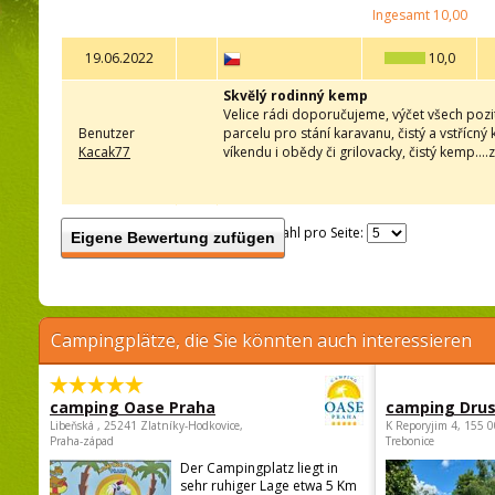
Ingesamt
10,00
19.06.2022
10,0
Skvělý rodinný kemp
Velice rádi doporučujeme, výčet všech pozit
Benutzer
parcelu pro stání karavanu, čistý a vstřícn
Kacak77
víkendu i obědy či grilovacky, čistý kemp...
Anzahl pro Seite:
Eigene Bewertung zufügen
Campingplätze, die Sie könnten auch interessieren
camping Oase Praha
camping Dru
Libeňská , 25241 Zlatníky-Hodkovice,
K Reporyjim 4, 155 0
Praha-západ
Trebonice
Der Campingplatz liegt in
sehr ruhiger Lage etwa 5 Km