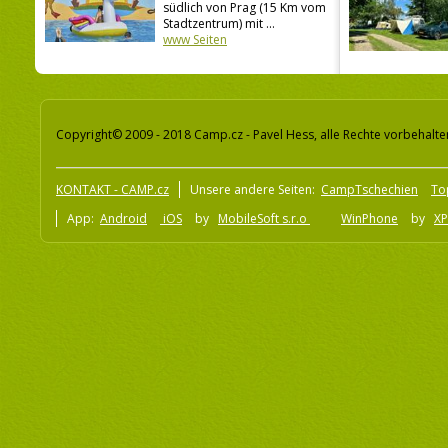
südlich von Prag (15 Km vom
Stadtzentrum) mit ...
www Seiten
Copyright© 2009 - 2018 Camp.cz - Pavel Hess, alle Rechte vorbehalte
KONTAKT - CAMP.cz
Unsere andere Seiten:
CampTschechien
To
App:
Android
iOS
by
MobileSoft s.r.o
WinPhone
by
XP