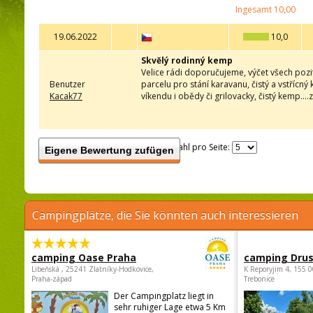
Ingesamt
10,00
19.06.2022
10,0
Skvělý rodinný kemp
Velice rádi doporučujeme, výčet všech pozit
Benutzer
parcelu pro stání karavanu, čistý a vstřícn
Kacak77
víkendu i obědy či grilovacky, čistý kemp...
Anzahl pro Seite:
Eigene Bewertung zufügen
Campingplätze, die Sie könnten auch interessieren
camping Oase Praha
camping Dru
Libeňská , 25241 Zlatníky-Hodkovice,
K Reporyjim 4, 155 0
Praha-západ
Trebonice
Der Campingplatz liegt in
sehr ruhiger Lage etwa 5 Km