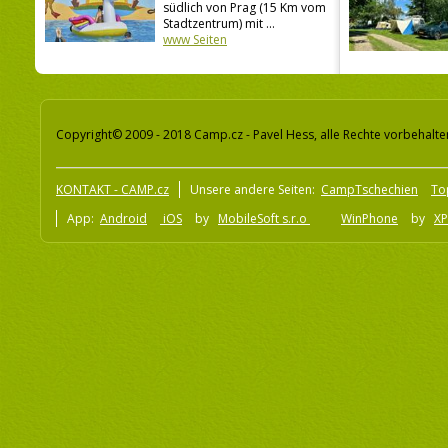
südlich von Prag (15 Km vom
Stadtzentrum) mit ...
www Seiten
Copyright© 2009 - 2018 Camp.cz - Pavel Hess, alle Rechte vorbehalte
KONTAKT - CAMP.cz
Unsere andere Seiten:
CampTschechien
To
App:
Android
iOS
by
MobileSoft s.r.o
WinPhone
by
XP