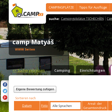
CAMPINGPLÄTZE
Tipps für Ausflüge
suche:
Campingplplätze TSCHECHIEN
Cam
camp Matyáš
WWW Seiten
<<
Suchergebnissen
Camping
Einrichtungen
Eigene Bewertung zufügen
Sortieren nach
Areal- der
Datum
Foto
Gesamteindruck