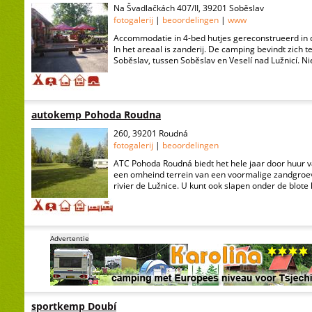
Na Švadlačkách 407/II, 39201 Soběslav
fotogalerij
|
beoordelingen
|
www
Accommodatie in 4-bed hutjes gereconstrueerd in 
In het areaal is zanderij. De camping bevindt zich t
Soběslav, tussen Soběslav en Veselí nad Lužnicí. N
autokemp Pohoda Roudna
260, 39201 Roudná
fotogalerij
|
beoordelingen
ATC Pohoda Roudná biedt het hele jaar door huur v
een omheind terrein van een voormalige zandgroev
rivier de Lužnice. U kunt ook slapen onder de blote h
Advertentie
sportkemp Doubí