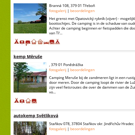
Branná 108, 379 01 Třeboň
fotogalerij
|
beoordelingen
Het grenst met Opatovický rybník (vijver) - mogeli
boottochtjes. De camping is in de schaduw van oud
Achter de camping beginnen er fietspadden die doo
van Tř...
kemp Měruše
, 379 01 Ponědrážka
fotogalerij
|
beoordelingen
Camping Meruše bij de zandmeren ligt in een rust
door meren. Door de camping loopt de rivier de Lu
zijn veel fietsroutes die over de dammen van de 
vo...
autokemp Světlíková
Staňkov 078, 37804 Staňkov okr. Jindřichův Hradec
fotogalerij
|
beoordelingen