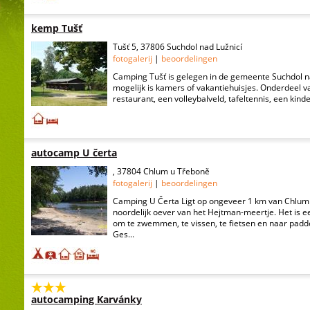
kemp Tušť
Tušť 5, 37806 Suchdol nad Lužnicí
fotogalerij
|
beoordelingen
Camping Tušť is gelegen in de gemeente Suchdol nad 
mogelijk is kamers of vakantiehuisjes. Onderdeel va
restaurant, een volleybalveld, tafeltennis, een kind
autocamp U čerta
, 37804 Chlum u Třeboně
fotogalerij
|
beoordelingen
Camping U Čerta Ligt op ongeveer 1 km van Chlum
noordelijk oever van het Hejtman-meertje. Het is e
om te zwemmen, te vissen, te fietsen en naar padd
Ges...
autocamping Karvánky