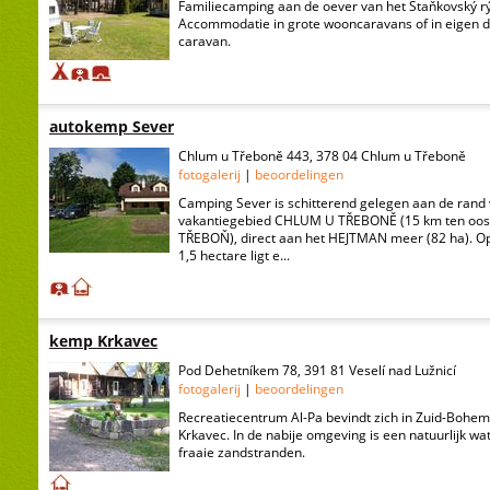
Familiecamping aan de oever van het Staňkovský r
Accommodatie in grote wooncaravans of in eigen de
caravan.
autokemp Sever
Chlum u Třeboně 443, 378 04 Chlum u Třeboně
fotogalerij
|
beoordelingen
Camping Sever is schitterend gelegen aan de rand 
vakantiegebied CHLUM U TŘEBONĚ (15 km ten oost
TŘEBOŇ), direct aan het HEJTMAN meer (82 ha). O
1,5 hectare ligt e...
kemp Krkavec
Pod Dehetníkem 78, 391 81 Veselí nad Lužnicí
fotogalerij
|
beoordelingen
Recreatiecentrum Al-Pa bevindt zich in Zuid-Bohe
Krkavec. In de nabije omgeving is een natuurlijk wa
fraaie zandstranden.