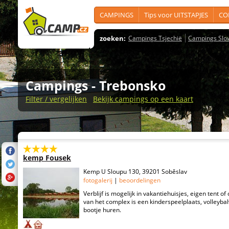
CAMPINGS
Tips voor UITSTAPJES
CO
zoeken:
Campings Tsjechië
Campings Slo
Campings
- Trebonsko
Filter / vergelijken
Bekijk campings op een kaart
kemp Fousek
Kemp U Sloupu 130, 39201 Soběslav
fotogalerij
|
beoordelingen
Verblijf is mogelijk in vakantiehuisjes, eigen tent o
van het complex is een kinderspeelplaats, volleybal
bootje huren.