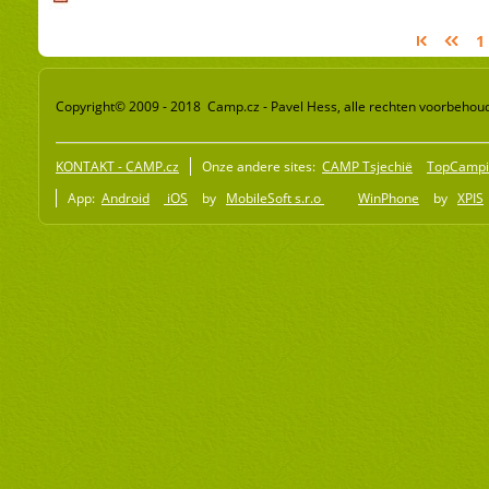
1
Copyright© 2009 - 2018 Camp.cz - Pavel Hess, alle rechten voorbehou
KONTAKT - CAMP.cz
Onze andere sites:
CAMP Tsjechië
TopCampi
App:
Android
iOS
by
MobileSoft s.r.o
WinPhone
by
XPIS