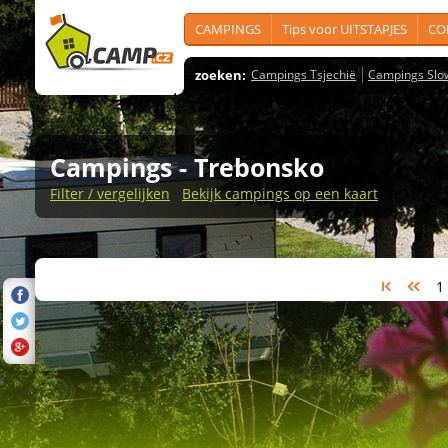
CAMPINGS
Tips voor UITSTAPJES
CO
zoeken:
Campings Tsjechië
Campings Slo
Campings
- Trebonsko
Filter / vergelijken
Bekijk campings op een kaart
1