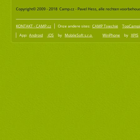
Copyright© 2009 - 2018 Camp.cz - Pavel Hess, alle rechten voorbehou
KONTAKT - CAMP.cz
Onze andere sites:
CAMP Tsjechië
TopCampi
App:
Android
iOS
by
MobileSoft s.r.o
WinPhone
by
XPIS