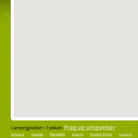
Prag og omgivelser
Campingpladser i Tjekkiet:
Karpater
Schweiz
Canada
Krusne bjerg.
Jeseniky
Orlicke bj.