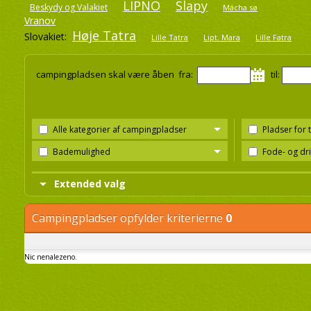
LIPNO
Slapy
Beskydy og Valakiet
Mácha sø
Vranov
Høje Tatra
Slovakiet:
Lille Tatra
Lipt. Mara
Lille Fatra
campingpladsen skal være åben fra:
til:
Alle kategorier af campingpladser
Pladser for 
Bademulighed
Fode- og dr
Extended valg
Campingpladser opfylder kriterierne
0
Nic nenalezeno.