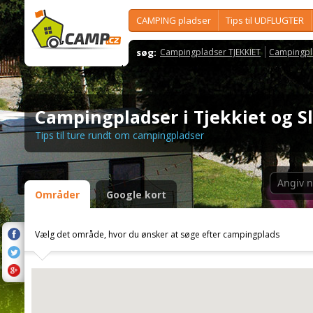
CAMPING pladser
Tips til UDFLUGTER
søg:
Campingpladser TJEKKIET
Campingpl
Campingpladser i Tjekkiet og S
Tips til ture rundt om campingpladser
Områder
Google kort
Vælg det område, hvor du ønsker at søge efter campingplads