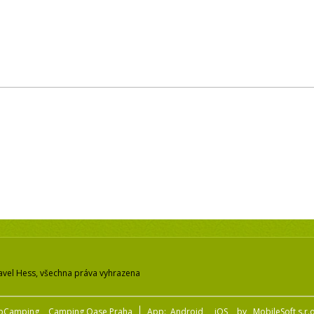
avel Hess, všechna práva vyhrazena
pCamping
Camping Oase Praha
App:
Android
iOS
by
MobileSoft s.r.