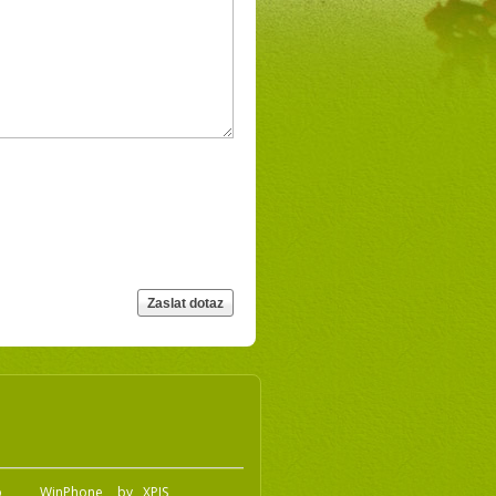
o
WinPhone
by
XPIS