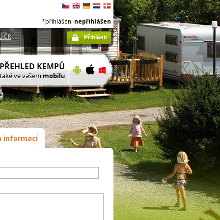
*přihlášen:
nepřihlášen
ů ČR
Přihlásit
 informací