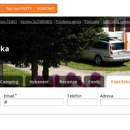
Tipy na VÝLETY
KONTAKT
mpy ČESKO
Kempy SLOVENSKO
Prodejny-servis
Půjčovny
ASOCIACE kemp
nka
Camping
Vybavení
Recenze
Ceník
Poptávka
*
Email
Telefon
Adresa