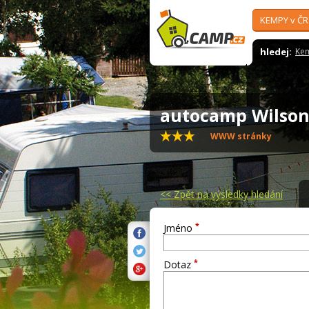
KEMPY v ČR
hledej:
Ke
autocamp Wilso
WWW stránky
<<
Zpět na výsledky hledání
*
Jméno
*
Dotaz