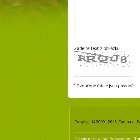
Zadejte text z obrázku:
*
Označené údaje jsou povinné
Copyright© 2009 - 2018 Camp.cz - P
Ostatní naše weby:
Bezvakemp
To