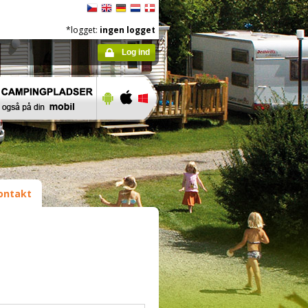
*logget:
ingen logget
Log ind
ontakt