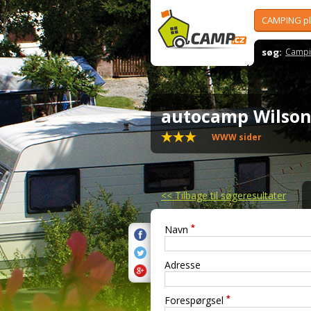
CAMPING p
søg:
Campi
autocamp Wilso
WWW sider
<<
Tilbage til søgeresultater
*
Navn
Adresse
*
Forespørgsel