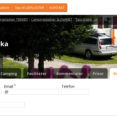
ladser
Tips til UDFLUGTER
KONTAKT
ngpladser TJEKKIET
Campingpladser SLOVAKIET
Tips til ture
nka
Camping
Faciliteter
Kommentarer
Priser
K
*
Email
Telefon