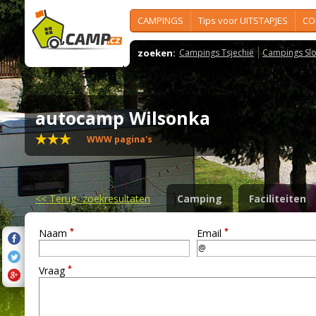
CAMPINGS
Tips voor UITSTAPJES
CO
zoeken:
Campings Tsjechië
Campings Slo
autocamp Wilsonka
WWW pagina's
<<
Terug- zoekresultaten
Camping
Faciliteiten
*
*
Naam
Email
*
Vraag