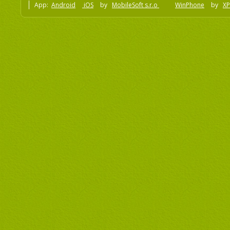
App:
Android
iOS
by
MobileSoft s.r.o
WinPhone
by
XP