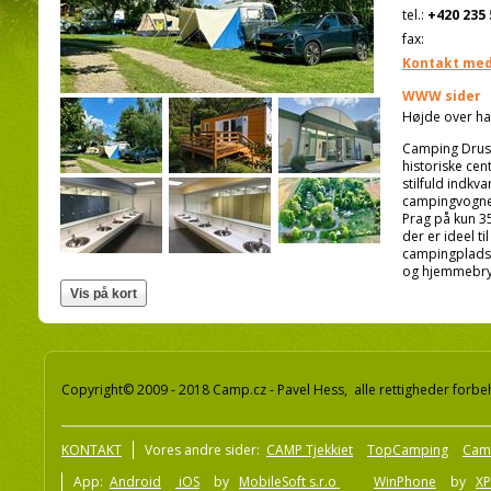
tel.:
+420 235 
fax:
Kontakt med
WWW sider
Højde over ha
Camping Drusus
historiske cen
stilfuld indkv
campingvogne 
Prag på kun 3
der er ideel ti
campingpladse
og hjemmebryg
Copyright© 2009 - 2018 Camp.cz - Pavel Hess, alle rettigheder forbe
KONTAKT
Vores andre sider:
CAMP Tjekkiet
TopCamping
Cam
App:
Android
iOS
by
MobileSoft s.r.o
WinPhone
by
XP