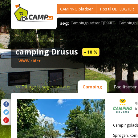
CAMPING pladser
Tips til UDFLUGTER
søg:
Campingpladser TJEKKIET
Campingpl
camping Drusus
- 10 %
WWW sider
<<
Tilbage til søgeresultater
Camping
Faciliteter
K
Campingplads
Sprogen, kom