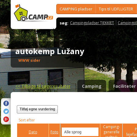
CAMPING pladser
Tips til UDFLUGTER
søg:
Campingpladser TJEKKIET
Campingpl
autokemp Lužany
WWW sider
<<
Tilbage til søgeresultater
Camping
Faciliteter
Tilføj egne vurdering
Sort efter
Camping-
P
Dato
Foto
generelle
lejefac