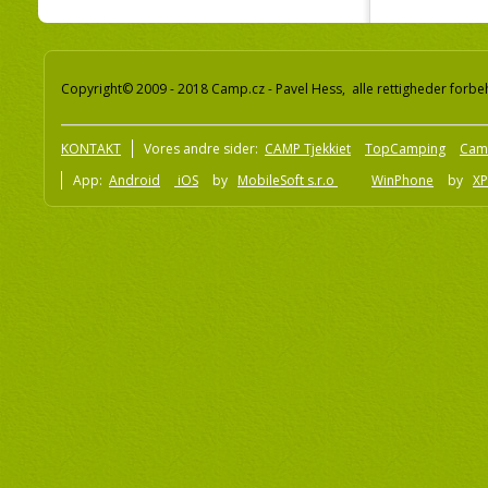
Copyright© 2009 - 2018 Camp.cz - Pavel Hess, alle rettigheder forbe
KONTAKT
Vores andre sider:
CAMP Tjekkiet
TopCamping
Cam
App:
Android
iOS
by
MobileSoft s.r.o
WinPhone
by
XP