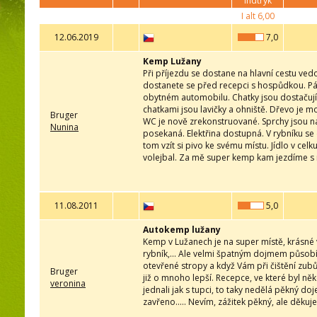
indtryk
I alt
6,00
12.06.2019
7,0
Kemp Lužany
Při příjezdu se dostane na hlavní cestu ved
dostanete se před recepci s hospůdkou. Pán 
obytném automobilu. Chatky jsou dostačující
chatkami jsou lavičky a ohniště. Dřevo je m
Bruger
WC je nově zrekonstruované. Sprchy jsou na
Nunina
posekaná. Elektřina dostupná. V rybníku s
tom vzít si pivo ke svému místu. Jídlo v cel
volejbal. Za mě super kemp kam jezdíme s 
11.08.2011
5,0
Autokemp lužany
Kemp v Lužanech je na super místě, krásné
rybník,... Ale velmi špatným dojmem působí
otevřené stropy a když Vám při čištění zubů
Bruger
již o mnoho lepší. Recepce, ve které byl něk
veronina
jednali jak s tupci, to taky nedělá pěkný d
zavřeno..... Nevím, zážitek pěkný, ale děkuj