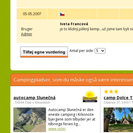
05.05.2007
Iveta Francová
Bruger
je to klidný,pěkný kemp...už jsme tam byli ně
Admin
Antal per side:
Tilføj egne vurdering
Campingpladser, som du måske også være interessere
autocamp Slunečná
camp Dolce T
, 54344 Čistá v Krkonoších
Oblanov 37, 54101 
Autocamp Slunečná er den
eneste camping i Krkonoše
bjergene som tilbyder jer at
tilbringe ferien lig...
www sider