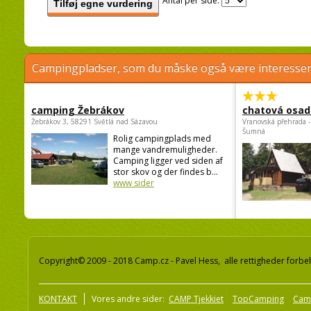
Antal per side:
Tilføj egne vurdering
Campingpladser, som du måske også være interessere
camping Žebrákov
chatová osad
Žebrákov 3, 58291 Světlá nad Sázavou
Vranovská přehrada -
Šumná
Rolig campingplads med
mange vandremuligheder.
Camping ligger ved siden af
stor skov og der findes b...
www sider
Copyright© 2009 - 2018 Camp.cz - Pavel Hess, alle rettigheder forbe
KONTAKT
Vores andre sider:
CAMP Tjekkiet
TopCamping
Cam