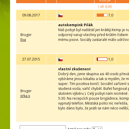
indtryk
I alt
4,00
09.08.2017
7,0
autokempink Pilák
Náš pobyt byl naštěstí jen krátký.Kemp je 
Bruger
odporný varuji všechny před krůtím řizkem 
Eva
mému psovi. Sociály zastaralé málo udržov
27.07.2015
1,0
vlastní zkušenost
Dobrý den, jsme skupina asi 40 osob převáž
vybíráme jinou lokalitu a tak si myslím, ž
super. Tím pozitiva končí. Sociální zařízen
studená voda, vařič chyběl. Bufet fungoval 
Bruger
slušném výběru ). Celý pobyt nám nicméně zk
jirka.s
5:30. Na recepcích pouze brigádnice, komp
vypnutý telefon. Městská polici nic neřešil
bylo dáno bylo, že jestli se nám něco nelíb