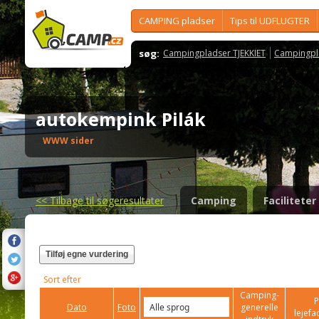
CAMPING pladser
Tips til UDFLUGTER
søg:
Campingpladser TJEKKIET
Campingpl
autokempink Pilák
WWW sider
<<
Tilbage til søgeresultater
Camping
Faciliteter
Tilføj egne vurdering
Sort efter
Camping-
P
Dato
Foto
generelle
lejefac