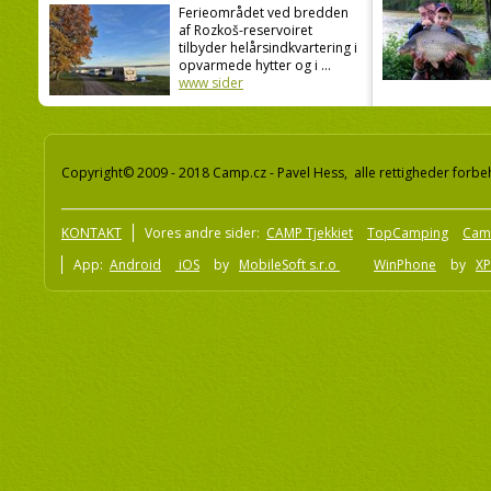
Ferieområdet ved bredden
af Rozkoš-reservoiret
tilbyder helårsindkvartering i
opvarmede hytter og i ...
www sider
Copyright© 2009 - 2018 Camp.cz - Pavel Hess, alle rettigheder forbe
KONTAKT
Vores andre sider:
CAMP Tjekkiet
TopCamping
Cam
App:
Android
iOS
by
MobileSoft s.r.o
WinPhone
by
XP