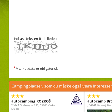
Indtast teksten fra billedet:
*
Mærket data er obligatorisk
Campingpladser, som du måske også være interessere
autocamping ROZKOŠ
autocamp Br
Třída.T.G.Masaryka 836, 55203 Česká
, 54941 Červený Kost
Skalice