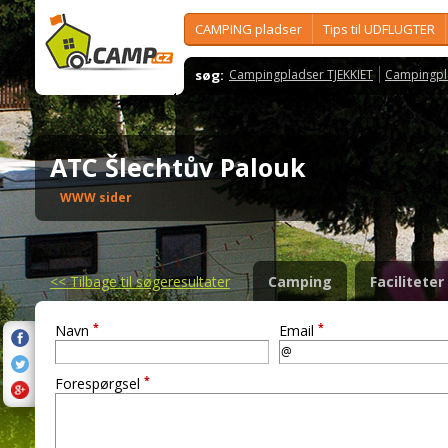
CAMPING pladser
Tips til UDFLUGTER
søg:
Campingpladser TJEKKIET
Campingpl
ATC Šlechtův Palouk
WWW sider
<<
Tilbage til søgeresultater
Camping
Faciliteter
*
*
Navn
Email
*
Forespørgsel