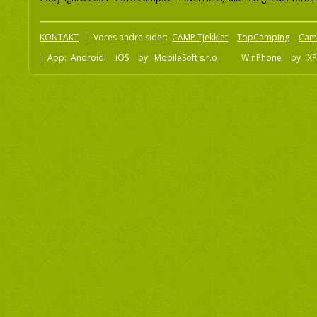
KONTAKT
Vores andre sider:
CAMP Tjekkiet
TopCamping
Cam
App:
Android
iOS
by
MobileSoft s.r.o
WinPhone
by
XP