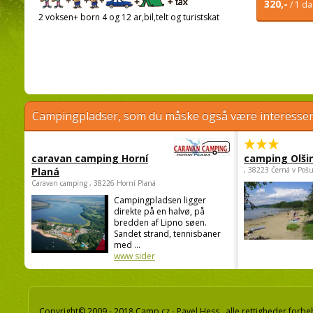
320,-
/ 1 d
2 voksen+ born 4 og 12 ar,bil,telt og turistskat
Campingpladser, som du måske også være interessere
caravan camping Horní
camping Olši
Planá
, 38223 Černá v Poš
Caravan camping , 38226 Horní Planá
Campingpladsen ligger
direkte på en halvø, på
bredden af Lipno søen.
Sandet strand, tennisbaner
med ...
www sider
Copyright© 2009 - 2018 Camp.cz - Pavel Hess, alle rettigheder forbe