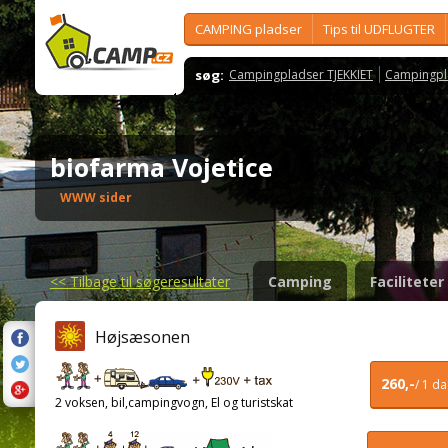
CAMPING pladser
Tips til UDFLUGTER
søg:
Campingpladser TJEKKIET
Campingpl
biofarma Vojetice
WWW sider
<<
Tilbage til søgeresultater
Camping
Faciliteter
Højsæsonen
260,-
/ 1 d
2 voksen, bil,campingvogn, El og turistskat