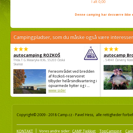
I alt
0,00
Denne camping har desværre ikke e
Campingpladser, som du måske også være interessere
autocamping ROZKOŠ
autocamp Br
Třída.T.G.Masaryka 836, 55203 Česká
, 54941 Červený Kost
Skalice
Ferieområdet ved bredden
af Rozkoš-reservoiret
tilbyder helårsindkvartering i
opvarmede hytter og i ...
www sider
Copyright© 2009 - 2018 Camp.cz - Pavel Hess, alle rettigheder forbe
KONTAKT
Vores andre sider:
CAMP Tjekkiet
TopCamping
Cam