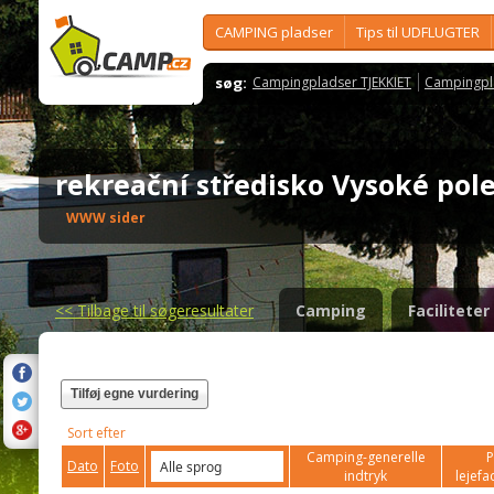
CAMPING pladser
Tips til UDFLUGTER
søg:
Campingpladser TJEKKIET
Campingpl
rekreační středisko Vysoké po
WWW sider
<<
Tilbage til søgeresultater
Camping
Faciliteter
Tilføj egne vurdering
Sort efter
Camping-generelle
P
Dato
Foto
indtryk
lejefac