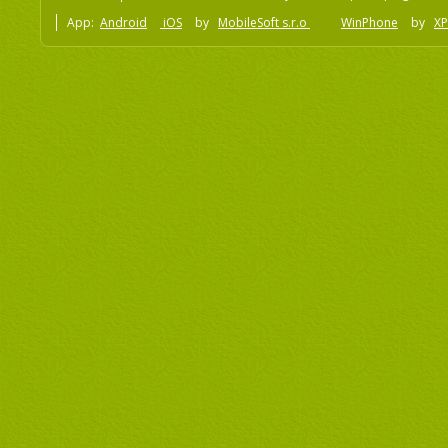
App:
Android
iOS
by
MobileSoft s.r.o
WinPhone
by
XP