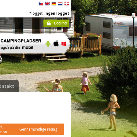
*logget:
ingen logget
Log ind
ontakt
t,
Gennemsnitlige rating
tion