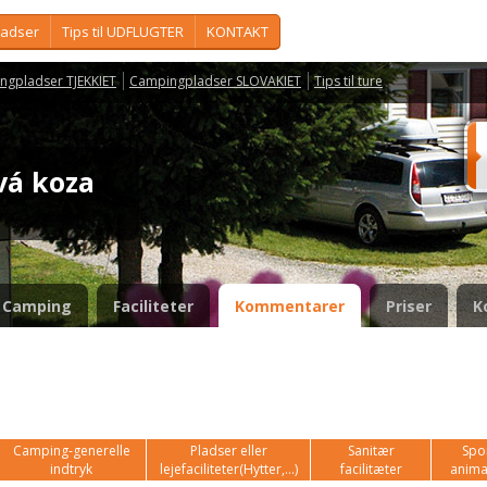
ladser
Tips til UDFLUGTER
KONTAKT
ngpladser TJEKKIET
Campingpladser SLOVAKIET
Tips til ture
ová koza
Camping
Faciliteter
Kommentarer
Priser
K
Camping-generelle
Pladser eller
Sanitær
Spor
indtryk
lejefaciliteter(Hytter,...)
facilitæter
anima