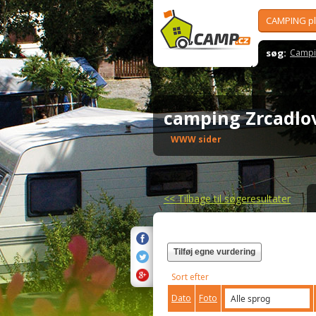
CAMPING p
søg:
Campi
camping Zrcadl
WWW sider
<<
Tilbage til søgeresultater
Tilføj egne vurdering
Sort efter
Dato
Foto