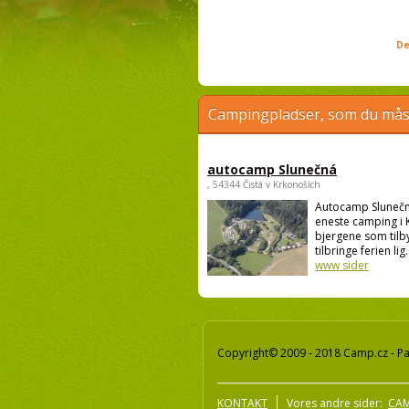
De
Campingpladser, som du måsk
autocamp Slunečná
, 54344 Čistá v Krkonoších
Autocamp Slunečn
eneste camping i
bjergene som tilby
tilbringe ferien lig.
www sider
Copyright© 2009 - 2018 Camp.cz - Pav
KONTAKT
Vores andre sider:
CAM