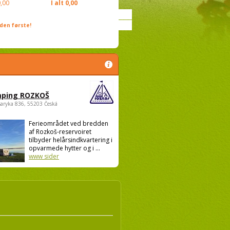
,00
I alt
0,00
den første!
ping ROZKOŠ
saryka 836, 55203 Česká
Ferieområdet ved bredden
af Rozkoš-reservoiret
tilbyder helårsindkvartering i
opvarmede hytter og i ...
www sider