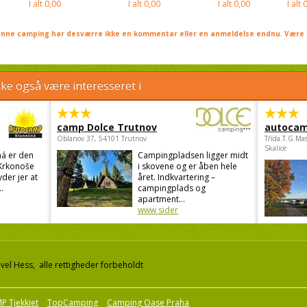
I alt
0,00
I alt
0,00
I alt
0,00
I alt
0
nne camping har desværre ikke en kommentar eller en anmeldelse endnu. Være 
e også være interesseret i
camp Dolce Trutnov
autocam
Oblanov 37, 54101 Trutnov
Třída.T.G.Ma
Skalice
á er den
Campingpladsen ligger midt
 Krkonoše
i skovene og er åben hele
der jer at
året. Indkvartering –
..
campingplads og
apartment...
www sider
el Hess, alle rettigheder forbeholdt
P Tjekkiet
TopCamping
Camping Oase Praha