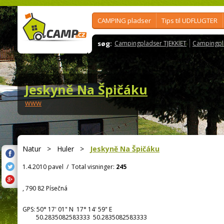
CAMPING pladser
Tips til UDFLUGTER
søg:
Campingpladser TJEKKIET
Campingpl
Jeskyně Na Špičáku
www
Natur
>
Huler
>
Jeskyně Na Špičáku
1.4.2010 pavel
/
Total visninger:
245
, 790 82 Písečná
GPS:
50° 17' 01"
N
17° 14' 59"
E
50.2835082583333 50.2835082583333