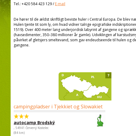
Tel.:
+420 584 423 129
/
E-mail
De hører til de ældst skriftligt beviste huler i Central Europa. De blev n
Hulen tjente tit som ly, om hvad vidner talrige epigrafiske indskriptio
1519). Over 400 meter lang underjordisk labyrint af gangene og spræ
(havsedimenter, 350–380 millioner år gamle). Udviklingen af karstudsm
påvirket af gletsjers smeltevand, som gav endeudseende til hulen og den 
gangene.
?
campingpladser i Tjekkiet og Slowakiet
autocamp Brodský
, 54941 Červený Kostelec
(84 km)