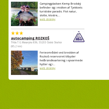
Campingpladsen Kemp Brodský
befinder sig i midten af Tjekkiets
turistiske paradis. Flot natur,
slotte, klostre,...
web stránky
autocamping ROZKOŠ
Třída.T.G.Masaryka 836, 55203 Česká Skalice
(85,2 km)
Ferieområdet ved bredden af
Rozkoš-reservoiret tilbyder
helårsindkvartering i opvarmede
hytter og i...
web stránky