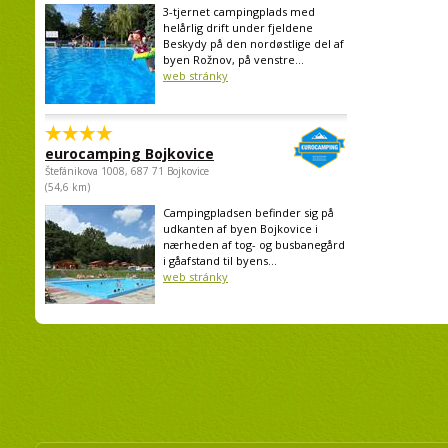
3-tjernet campingplads med
helårlig drift under fjeldene
Beskydy på den nordøstlige del af
byen Rožnov, på venstre...
web stránky
eurocamping Bojkovice
Štefánikova 1008, 687 71 Bojkovice
(54,6 km)
Campingpladsen befinder sig på
udkanten af byen Bojkovice i
nærheden af tog- og busbanegård
i gåafstand til byens...
web stránky