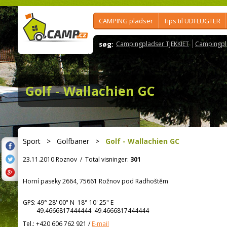
CAMPING pladser
Tips til UDFLUGTER
søg:
Campingpladser TJEKKIET
Campingpl
Golf - Wallachien GC
Sport
>
Golfbaner
>
Golf - Wallachien GC
23.11.2010 Roznov
/
Total visninger:
301
Horní paseky 2664, 75661 Rožnov pod Radhoštěm
GPS:
49° 28' 00"
N
18° 10' 25"
E
49.4666817444444 49.4666817444444
Tel.:
+420 606 762 921
/
E-mail