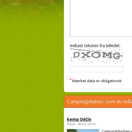
Indtast teksten fra billedet:
*
Mærket data er obligatorisk
Campingpladser, som du måsk
kemp Děčín
Polabí , 40502 Děčín
Campingpladsen 