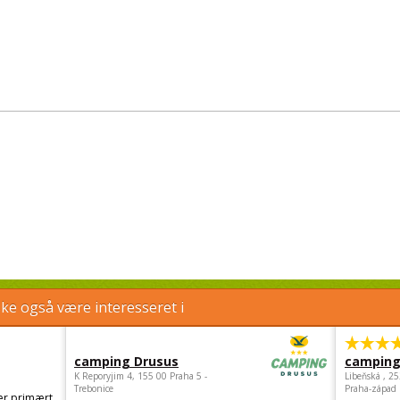
e også være interesseret i
camping Drusus
camping
K Reporyjim 4, 155 00 Praha 5 -
Libeňská , 2
Trebonice
Praha-západ
er primært