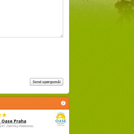
 Oase Praha
5241 Zlatníky-Hodkovice,