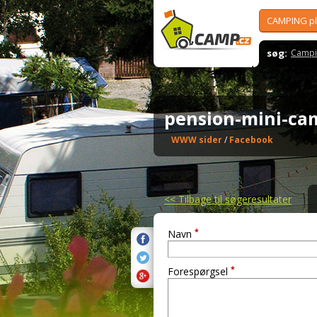
CAMPING p
søg:
Campi
pension-mini-ca
WWW sider
/
Facebook
<<
Tilbage til søgeresultater
*
Navn
*
Forespørgsel