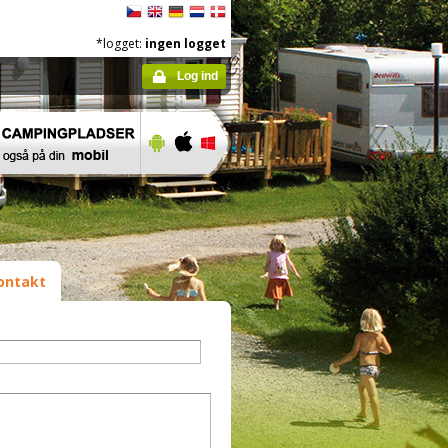
*logget:
ingen logget
Log ind
ontakt