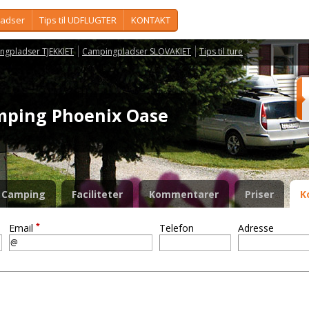
ladser
Tips til UDFLUGTER
KONTAKT
ngpladser TJEKKIET
Campingpladser SLOVAKIET
Tips til ture
mping Phoenix Oase
Camping
Faciliteter
Kommentarer
Priser
K
*
Email
Telefon
Adresse