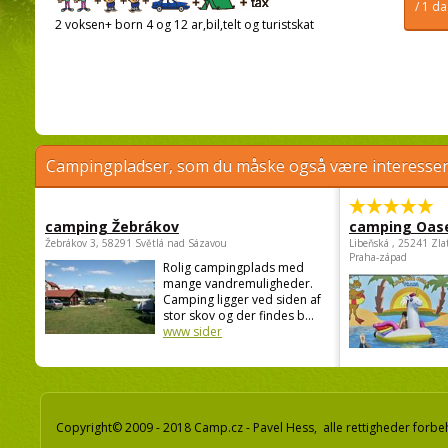
/ 1 d
2 voksen+ born 4 og 12 ar,bil,telt og turistskat
Campingpladser, som du måske også være interessere
camping Žebrákov
camping Oas
Žebrákov 3, 58291 Světlá nad Sázavou
Libeňská , 25241 Zla
Praha-západ
Rolig campingplads med
mange vandremuligheder.
Camping ligger ved siden af
stor skov og der findes b...
www sider
Copyright© 2009 - 2018 Camp.cz - Pavel Hess, alle rettigheder forbe