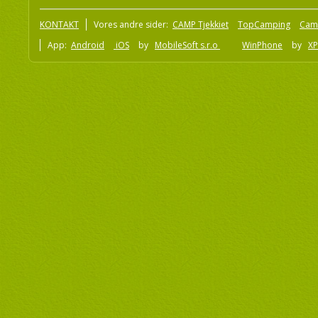
KONTAKT
Vores andre sider:
CAMP Tjekkiet
TopCamping
Cam
App:
Android
iOS
by
MobileSoft s.r.o
WinPhone
by
XP