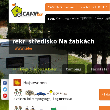
CAMPING pladser
Tips til UDFLUGTER
søg:
Campingpladser TJEKKIET
Campingpl
rekr. středisko Na žabkách
WWW sider
<<
Tilbage til søgeresultater
Camping
Faciliteter
Højsæsonen
/ 1 d
2 voksen, bil,campingvogn, El og turistskat