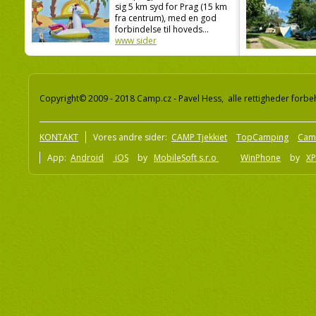
sig 5 km syd for Prag (15 km
fra centrum), med en god
forbindelse til hoveds...
www sider
Copyright© 2009 - 2018 Camp.cz - Pavel Hess, alle rettigheder forbe
KONTAKT
Vores andre sider:
CAMP Tjekkiet
TopCamping
Cam
App:
Android
iOS
by
MobileSoft s.r.o
WinPhone
by
XP