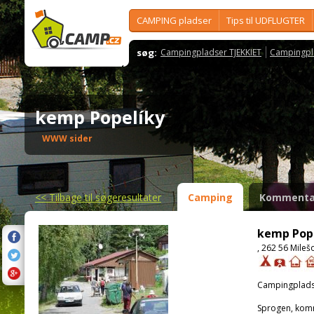
CAMPING pladser
Tips til UDFLUGTER
søg:
Campingpladser TJEKKIET
Campingpl
kemp Popelíky
WWW sider
<<
Tilbage til søgeresultater
Camping
Kommenta
kemp Pop
, 262 56 Mileš
Campingplads
Sprogen, kom