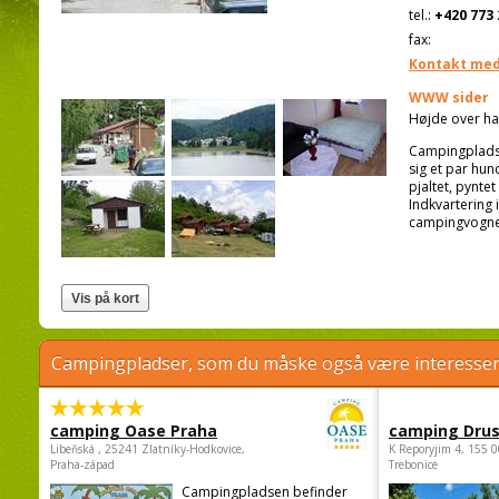
tel.:
+420 773 
fax:
Kontakt med
WWW sider
Højde over ha
Campingpladse
sig et par hu
pjaltet, pynte
Indkvartering i
campingvogne
Campingpladser, som du måske også være interessere
camping Oase Praha
camping Dru
Libeňská , 25241 Zlatníky-Hodkovice,
K Reporyjim 4, 155 0
Praha-západ
Trebonice
Campingpladsen befinder