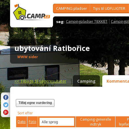
CAMPING pladser
Tips til UDFLUGTER
søg:
Campingpladser TJEKKIET
Campingpl
ubytování Ratibořice
WWW sider
<<
Tilbage til søgeresultater
Camping
Kommenta
Tilføj egne vurdering
Sort efter
Camping-generelle
P
Dato
Foto
indtryk
lejefac