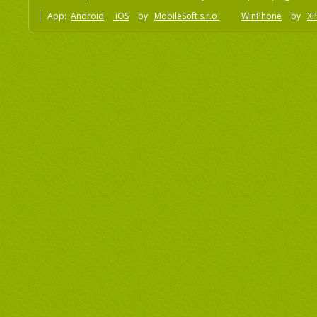
App:
Android
iOS
by
MobileSoft s.r.o
WinPhone
by
XP