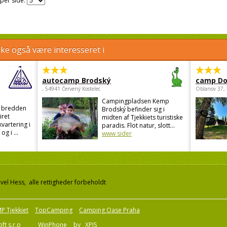
 per side:
e også være interesseret i
autocamp Brodský
camp Do
, 54941 Červený Kostelec
Oblanov 37,
Campingpladsen Kemp
d bredden
Brodský befinder sig i
iret
midten af Tjekkiets turistiske
kvartering i
paradis. Flot natur, slott...
g i ...
www sider
el Hess, alle rettigheder forbeholdt
P Tjekkiet
TopCamping
Camping Oase Praha
ft s.r.o
WinPhone
by
XPIS