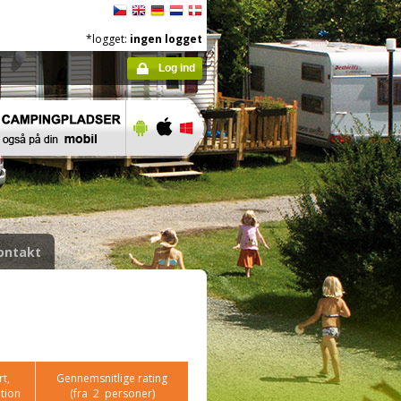
*logget:
ingen logget
Log ind
ontakt
t,
Gennemsnitlige rating
tion
(fra
2
personer)