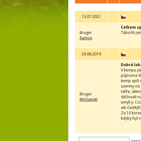
13.07.2021
Celkem s
Bruger
Tábořili js
Ramon
29.08.2019
Dobrá lok
V kempu jsm
půjčovna šl
kemp spíš n
uzeniny na 
talíře, skl
Bruger
stěžovali n
MichaelaK
umyli ji. C
ale častějš
Za 10 korun
kdyby byl v