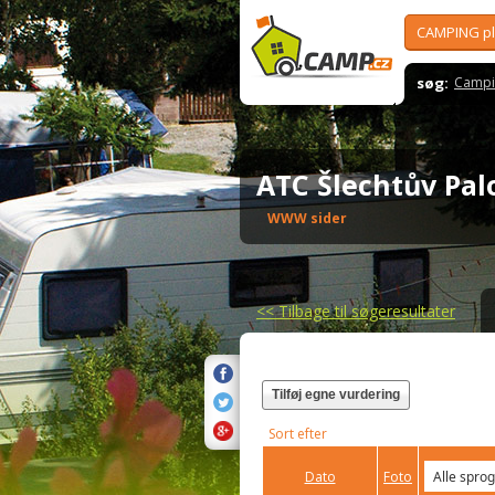
CAMPING p
søg:
Campi
ATC Šlechtův Pa
WWW sider
<<
Tilbage til søgeresultater
Tilføj egne vurdering
Sort efter
Dato
Foto