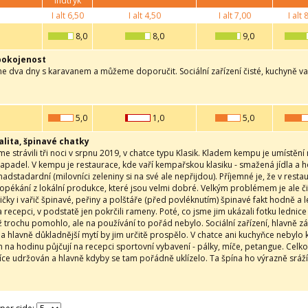
indtryk
I alt
6,50
I alt
4,50
I alt
7,00
I alt
8
8,0
8,0
9,0
pokojenost
me dva dny s karavanem a můžeme doporučit. Sociální zařízení čisté, kuchyně vař
5,0
1,0
5,0
alita, špinavé chatky
e strávili tři noci v srpnu 2019, v chatce typu Klasik. Kladem kempu je umístění
apadel. V kempu je restaurace, kde vaří kempařskou klasiku - smažená jídla a h
adstadardní (milovníci zeleniny si na své ale nepřijdou). Příjemné je, že v resta
opékání z lokální produkce, které jsou velmi dobré. Velkým problémem je ale čis
eničky i vařič špinavé, peřiny a polštáře (před povléknutím) špinavé fakt hodně a 
a recepci, v podstatě jen pokrčili rameny. Poté, co jsme jim ukázali fotku lednice
ož trochu pomohlo, ale na používání to pořád nebylo. Sociální zařízení, hlavně z
í a hlavně důkladnější mytí by jim určitě prospělo. V chatce ani kuchyňce nebylo
 na hodinu půjčují na recepci sportovní vybavení - pálky, míče, petangue. Cel
íce udržován a hlavně kdyby se tam pořádně uklízelo. Ta špína ho výrazně sráží