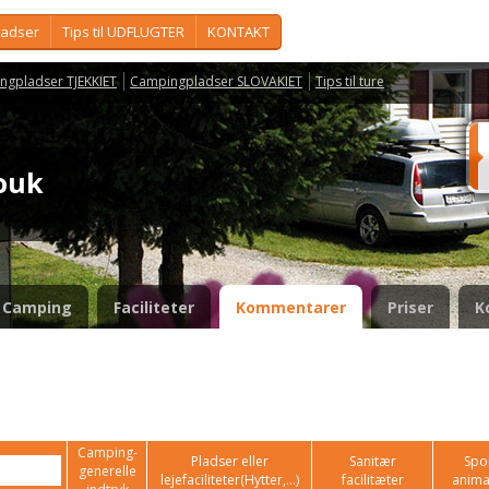
ladser
Tips til UDFLUGTER
KONTAKT
ngpladser TJEKKIET
Campingpladser SLOVAKIET
Tips til ture
louk
Camping
Faciliteter
Kommentarer
Priser
K
Camping-
Pladser eller
Sanitær
Spor
generelle
lejefaciliteter(Hytter,...)
facilitæter
anima