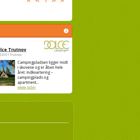
1
lce Trutnov
 54101 Trutnov
Campingpladsen ligger midt
i skovene og er åben hele
året. Indkvartering –
campingplads og
apartment...
www sider