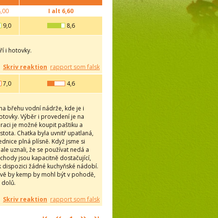
,00
I alt
6,60
9,0
8,6
í i hotovky.
Skriv reaktion
rapport som falsk
7,0
4,6
 na břehu vodní nádrže, kde je i
otovky. Výběr i provedení je na
uraci je možné koupit paštiku a
tota. Chatka byla uvnitř upatlaná,
lednice plná plísně. Když jsme si
 ale uznali, že se používat nedá a
áchody jsou kapacitně dostačující,
 k dispozici žádné kuchyňské nádobí.
kově by kemp by mohl být v pohodě,
 dolů.
Skriv reaktion
rapport som falsk