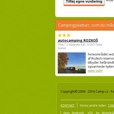
Antal
Tilføj egne vurdering
Campingpladser, som du måsk
autocamping ROZKOŠ
Třída.T.G.Masaryka 836, 55203 Česká
Skalice
Ferieområdet ve
af Rozkoš-reservo
tilbyder helårsind
opvarmede hytter o
www sider
Copyright© 2009 - 2018 Camp.cz - Pav
KONTAKT
Vores andre sider:
CAM
App:
Android
iOS
by
MobileSo