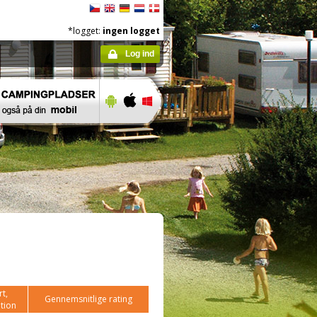
*logget:
ingen logget
Log ind
t,
Gennemsnitlige rating
tion