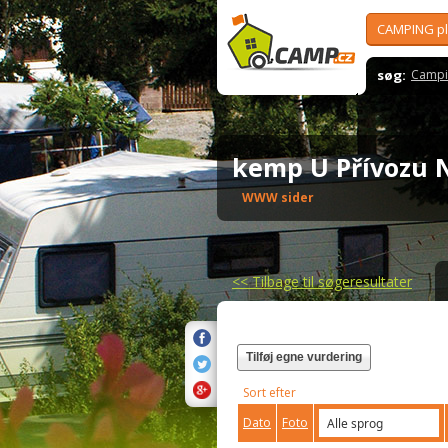
CAMPING p
søg:
Campi
kemp U Přívozu
WWW sider
<<
Tilbage til søgeresultater
Tilføj egne vurdering
Sort efter
Dato
Foto