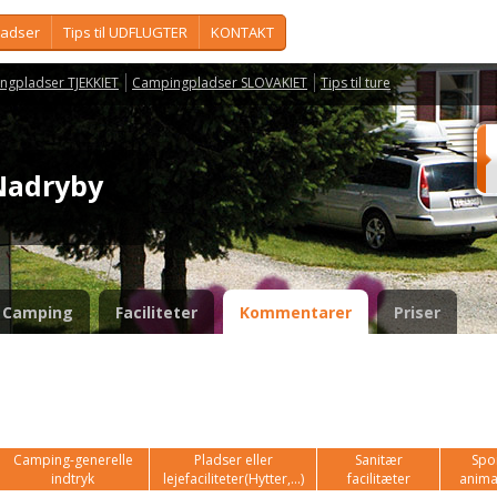
ladser
Tips til UDFLUGTER
KONTAKT
ngpladser TJEKKIET
Campingpladser SLOVAKIET
Tips til ture
 Nadryby
Camping
Faciliteter
Kommentarer
Priser
Camping-generelle
Pladser eller
Sanitær
Spor
indtryk
lejefaciliteter(Hytter,...)
facilitæter
anima