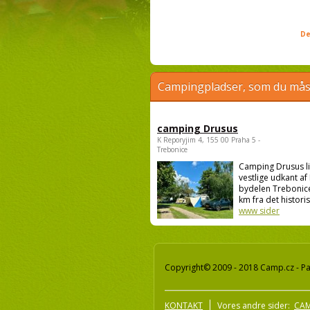
De
Campingpladser, som du måsk
camping Drusus
K Reporyjim 4, 155 00 Praha 5 -
Trebonice
Camping Drusus li
vestlige udkant af 
bydelen Trebonice
km fra det historis.
www sider
Copyright© 2009 - 2018 Camp.cz - Pav
KONTAKT
Vores andre sider:
CAM