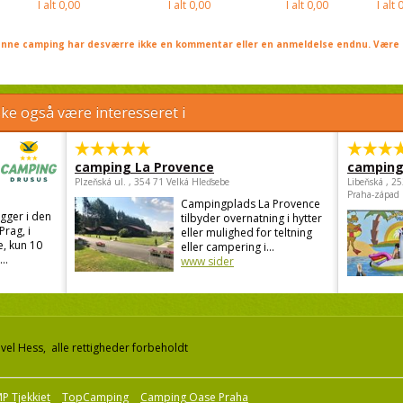
I alt
0,00
I alt
0,00
I alt
0,00
I alt
0
nne camping har desværre ikke en kommentar eller en anmeldelse endnu. Være 
e også være interesseret i
camping La Provence
camping
Plzeňská ul. , 354 71 Velká Hleďsebe
Libeňská , 2
Praha-západ
Campingplads La Provence
gger i den
tilbyder overnatning i hytter
Prag, i
eller mulighed for teltning
, kun 10
eller campering i...
..
www sider
el Hess, alle rettigheder forbeholdt
P Tjekkiet
TopCamping
Camping Oase Praha