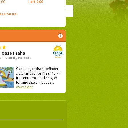
,00
I alt
0,00
den første!
 Oase Praha
5241 Zlatníky-Hodkovice,
Campingpladsen befinder
sig 5 km syd for Prag (15 km
fra centrum), med en god
forbindelse til hoveds...
www sider