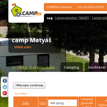
CAMPING pladser
Tips til UDFLUGTER
søg:
Campingpladser TJEKKIET
Campingpl
camp Matyáš
WWW sider
<<
Tilbage til søgeresultater
Camping
Faciliteter
Tilføj egne vurdering
Sort efter
Camping-
P
Dato
Foto
generelle
lejefac