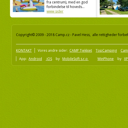
fra centrum), med en god
forbindelse til hoveds...
www sider
Copyright© 2009 - 2018 Camp.cz - Pavel Hess, alle rettigheder forbe
KONTAKT
Vores andre sider:
CAMP Tjekkiet
TopCamping
Cam
App:
Android
iOS
by
MobileSoft s.r.o
WinPhone
by
XP