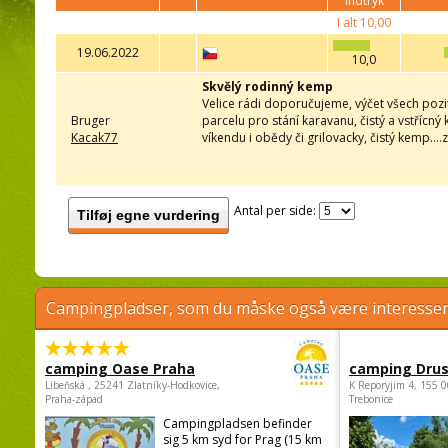
indtryk
I alt
10,00
19.06.2022
10,0
Skvělý rodinný kemp
Velice rádi doporučujeme, výčet všech pozit
Bruger
parcelu pro stání karavanu, čistý a vstřícn
Kacak77
víkendu i obědy či grilovacky, čistý kemp...
Antal per side:
Tilføj egne vurdering
Campingpladser, som du måske også være interessere
camping Oase Praha
camping Dru
Libeňská , 25241 Zlatníky-Hodkovice,
K Reporyjim 4, 155 0
Praha-západ
Trebonice
Campingpladsen befinder
sig 5 km syd for Prag (15 km